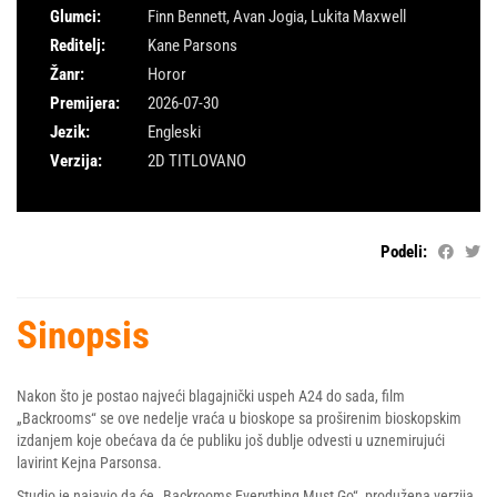
Glumci:
Finn Bennett
,
Avan Jogia
,
Lukita Maxwell
Reditelj:
Kane Parsons
Žanr:
Horor
Premijera:
2026-07-30
Jezik:
Engleski
Verzija:
2D TITLOVANO
Podeli:
Sinopsis
Nakon što je postao najveći blagajnički uspeh A24 do sada, film
„Backrooms“ se ove nedelje vraća u bioskope sa proširenim bioskopskim
izdanjem koje obećava da će publiku još dublje odvesti u uznemirujući
lavirint Kejna Parsonsa.
Studio je najavio da će „Backrooms Everything Must Go“, produžena verzija