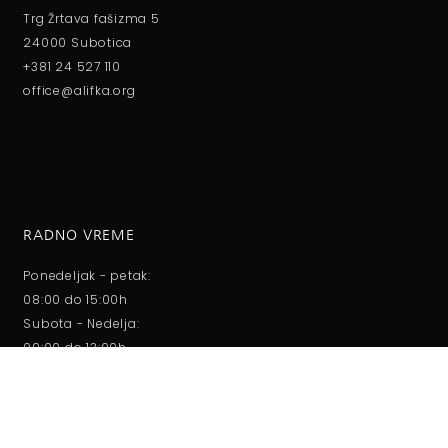
Trg Žrtava fašizma 5
24000 Subotica
+381 24 527 110
office@alifka.org
RADNO VREME
Ponedeljak - petak:
08:00 do 15:00h
Subota - Nedelja:
09:00 do 13:00h