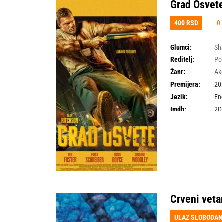
Grad Osvet
400 RSD
01
Glumci:
Sh
Reditelj:
Po
Žanr:
Ak
Premijera:
20
Jezik:
En
Imdb:
2D
Crveni veta
ULAZ SLOBODA