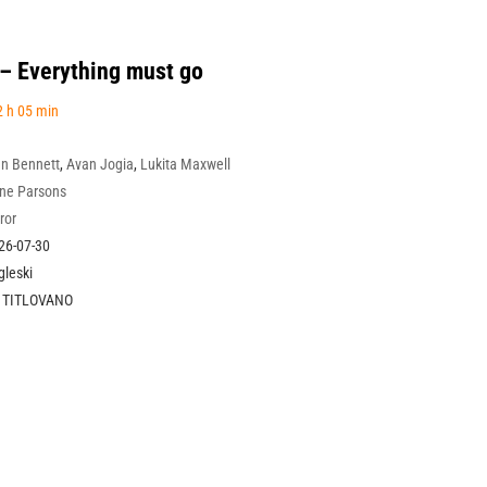
– Everything must go
 h 05 min
nn Bennett
,
Avan Jogia
,
Lukita Maxwell
ne Parsons
ror
26-07-30
gleski
 TITLOVANO