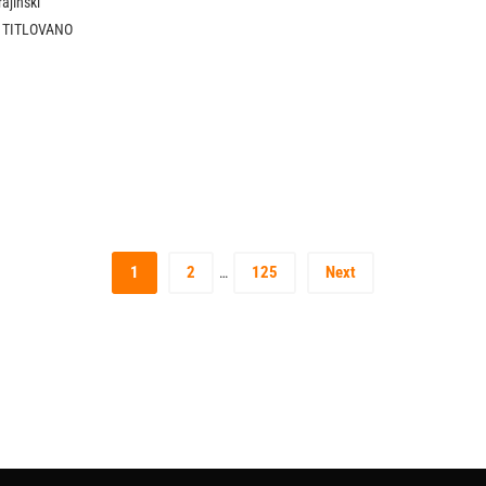
ajinski
 TITLOVANO
1
2
125
Next
…