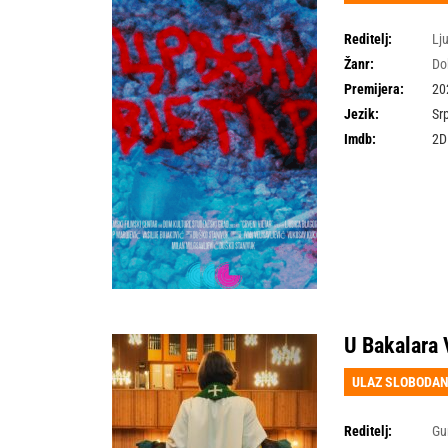
Reditelj:
Lj
Žanr:
Do
Premijera:
20
Jezik:
Sr
Imdb:
2D
U Bakalara 
ULAZ SLOBODA
Reditelj:
Gu