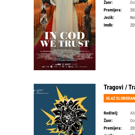
Žanr:
Do
Premijera:
20
Jezik:
No
Imdb:
2D
Tragovi / T
ULAZ SLOBODA
Reditelj:
Al
Žanr:
Do
Premijera:
20