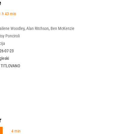
e
 h 43 min
ailene Woodley
,
Alan Ritchson
,
Ben McKenzie
tsy Ponciroli
cija
26-07-23
gleski
 TITLOVANO
r
N
4 min