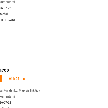
kumentarni
26-07-22
rveški
 TITLOVANO
races
N
01 h 25 min
isa Kovalenko
,
Marysia Nikitiuk
kumentarni
26-07-22