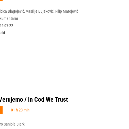
ubica Blagojević
,
Vasilije Bujaković
,
Filip Marojević
kumentarni
26-07-22
pski
Verujemo / In Cod We Trust
N
01 h 23 min
ro Saniola Bjerk