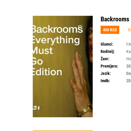
Backrooms 
400 RSD
02
Glumci:
Fi
Reditelj:
Ka
Žanr:
Ho
Premijera:
20
Jezik:
En
Imdb:
2D