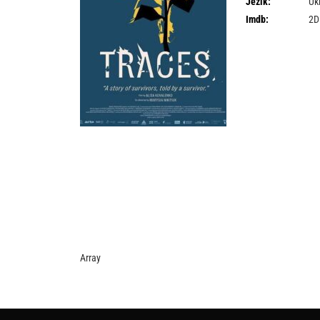
Jezik:
Ukr
Imdb:
2D
Array