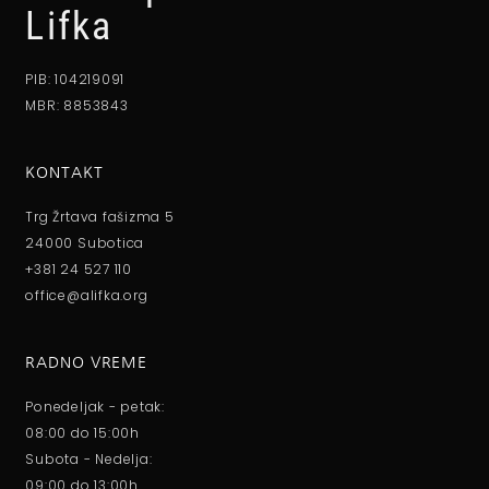
Lifka
PIB: 104219091
MBR: 8853843
KONTAKT
Trg Žrtava fašizma 5
24000 Subotica
+381 24 527 110
office@alifka.org
RADNO VREME
Ponedeljak - petak:
08:00 do 15:00h
Subota - Nedelja:
09:00 do 13:00h