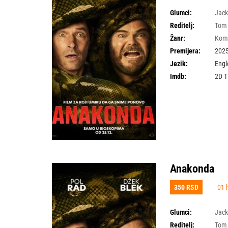
Glumci:
Jack
Reditelj:
Tom
Žanr:
Kom
Premijera:
2025
Jezik:
Engl
Imdb:
2D 
Anakonda
350 RSD
01 
Glumci:
Jack
Reditelj:
Tom