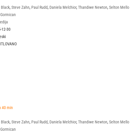
 Black
,
Steve Zahn
,
Paul Rudd
,
Daniela Melchior
,
Thandiwe Newton
,
Selton Mello
 Gormican
edija
-12-30
eski
TITLOVANO
h 40 min
 Black
,
Steve Zahn
,
Paul Rudd
,
Daniela Melchior
,
Thandiwe Newton
,
Selton Mello
 Gormican