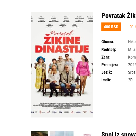
Povratak Žik
400 RSD
01 
Glumci:
Niko
Videnović
,
Slobodan
Reditelj:
Mila
Žanr:
Kom
Premijera:
2025
Jezik:
Srps
Imdb:
2D
Spoj iz snov