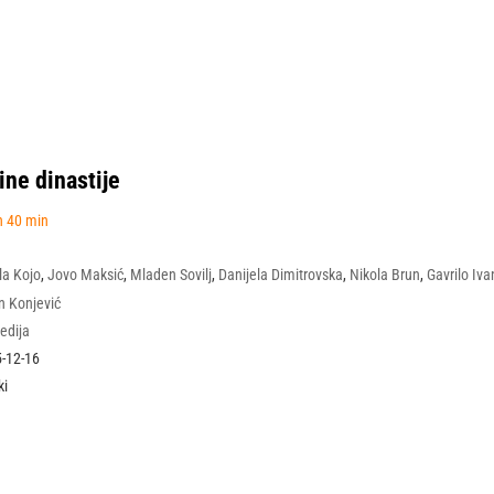
ine dinastije
h 40 min
la Kojo
,
Jovo Maksić
,
Mladen Sovilj
,
Danijela Dimitrovska
,
Nikola Brun
,
Gavrilo Iv
 Boda Ninković
n Konjević
edija
-12-16
ki