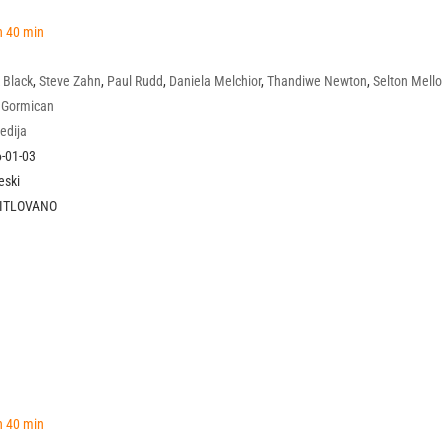
h 40 min
 Black
,
Steve Zahn
,
Paul Rudd
,
Daniela Melchior
,
Thandiwe Newton
,
Selton Mello
 Gormican
edija
-01-03
eski
TITLOVANO
h 40 min