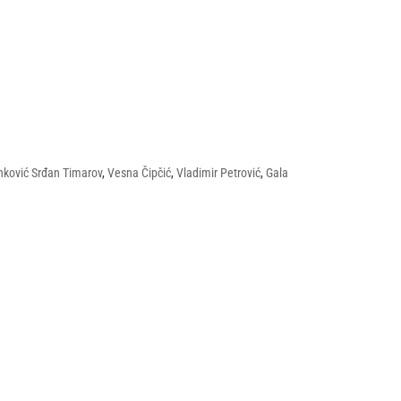
anković Srđan Timarov
,
Vesna Čipčić
,
Vladimir Petrović
,
Gala