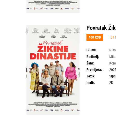
Povratak Žik
400 RSD
01 
Glumci:
Niko
Videnović
,
Slobodan
Reditelj:
Mila
Žanr:
Kom
Premijera:
2025
Jezik:
Srps
Imdb:
2D