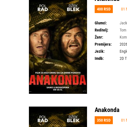
400 RSD
01 
Glumci:
Jack
Reditelj:
Tom
Žanr:
Kom
Premijera:
2026
Jezik:
Engl
Imdb:
2D 
Anakonda
350 RSD
01 