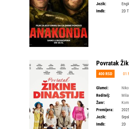
Jezik:
Engl
Imdb:
2D 
Povratak Žik
400 RSD
01 
Glumci:
Niko
Videnović
,
Slobodan
Reditelj:
Mila
Žanr:
Kom
Premijera:
2025
Jezik:
Srps
Imdb:
2D