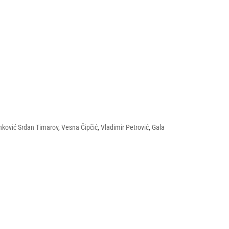
anković Srđan Timarov
,
Vesna Čipčić
,
Vladimir Petrović
,
Gala