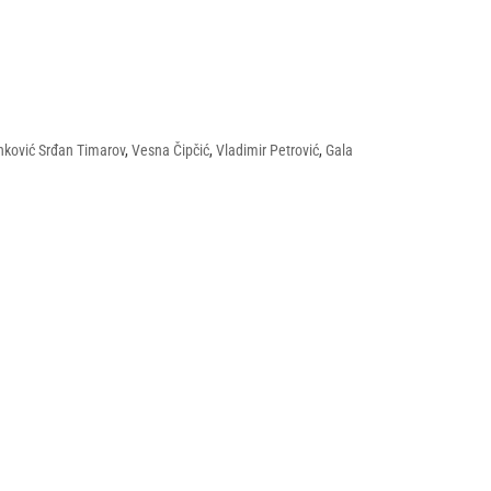
anković Srđan Timarov
,
Vesna Čipčić
,
Vladimir Petrović
,
Gala