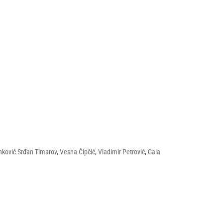
anković Srđan Timarov
,
Vesna Čipčić
,
Vladimir Petrović
,
Gala