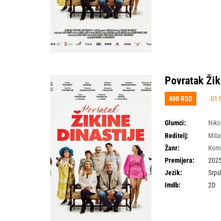
Povratak Žik
400 RSD
01 
Glumci:
Niko
Videnović
,
Slobodan
Reditelj:
Mila
Žanr:
Kom
Premijera:
2025
Jezik:
Srps
Imdb:
2D