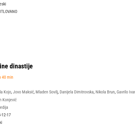
eski
TITLOVANO
ine dinastije
h 40 min
la Kojo
,
Jovo Maksić
,
Mladen Sovilj
,
Danijela Dimitrovska
,
Nikola Brun
,
Gavrilo Iv
 Boda Ninković
n Konjević
edija
-12-17
ki