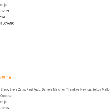
edija
-12-29
eski
TITLOVANO
h 40 min
 Black
,
Steve Zahn
,
Paul Rudd
,
Daniela Melchior
,
Thandiwe Newton
,
Selton Mello
 Gormican
edija
-12-25