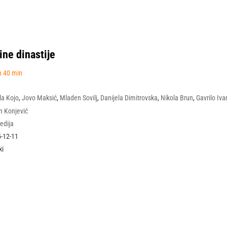
ine dinastije
h 40 min
la Kojo
,
Jovo Maksić
,
Mladen Sovilj
,
Danijela Dimitrovska
,
Nikola Brun
,
Gavrilo Iv
 Boda Ninković
n Konjević
edija
-12-11
ki