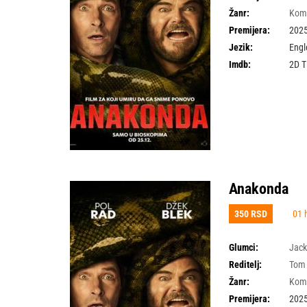
Žanr:
Kom
Premijera:
2025
Jezik:
Engl
Imdb:
2D 
Anakonda
350 RSD
01 
Glumci:
Jack
Reditelj:
Tom
Žanr:
Kom
Premijera:
2025