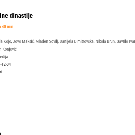
ine dinastije
h 40 min
la Kojo
,
Jovo Maksić
,
Mladen Sovilj
,
Danijela Dimitrovska
,
Nikola Brun
,
Gavrilo Iv
 Boda Ninković
n Konjević
edija
-12-04
ki
a