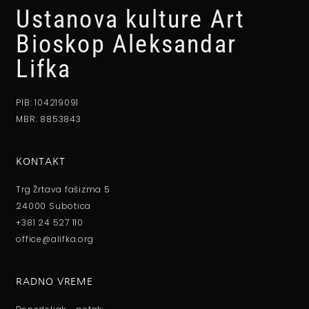
Ustanova kulture Art
Bioskop Aleksandar
Lifka
PIB: 104219091
MBR: 8853843
KONTAKT
Trg Žrtava fašizma 5
24000 Subotica
+381 24 527 110
office@alifka.org
RADNO VREME