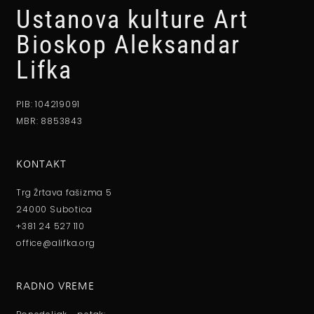
Ustanova kulture Art
Bioskop Aleksandar
Lifka
PIB: 104219091
MBR: 8853843
KONTAKT
Trg Žrtava fašizma 5
24000 Subotica
+381 24 527 110
office@alifka.org
RADNO VREME