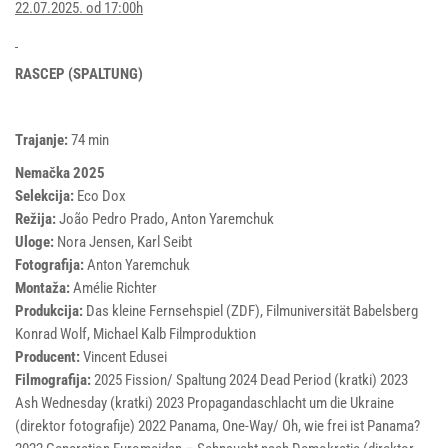
22.07.2025. od 17:00h
RASCEP (SPALTUNG)
Trajanje:
74 min
Nemačka 2025
Selekcija:
Eco Dox
Režija:
João Pedro Prado, Anton Yaremchuk
Uloge:
Nora Jensen, Karl Seibt
Fotografija:
Anton Yaremchuk
Montaža:
Amélie Richter
Produkcija:
Das kleine Fernsehspiel (ZDF), Filmuniversität Babelsberg
Konrad Wolf, Michael Kalb Filmproduktion
Producent:
Vincent Edusei
Filmografija:
2025 Fission/ Spaltung 2024 Dead Period (kratki) 2023
Ash Wednesday (kratki) 2023 Propagandaschlacht um die Ukraine
(direktor fotografije) 2022 Panama, One-Way/ Oh, wie frei ist Panama?