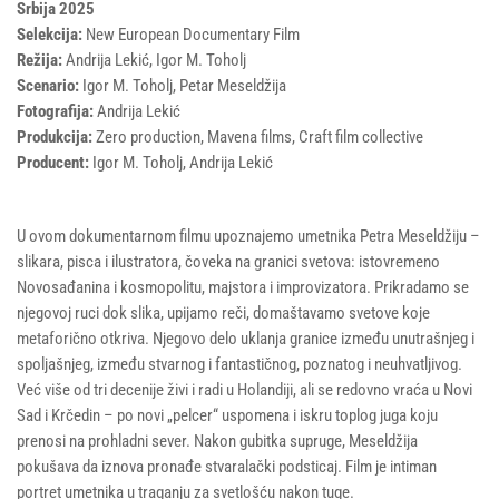
Srbija 2025
Selekcija:
New European Documentary Film
Režija:
Andrija Lekić, Igor M. Toholj
Scenario:
Igor M. Toholj, Petar Meseldžija
Fotografija:
Andrija Lekić
Produkcija:
Zero production, Mavena films, Craft film collective
Producent:
Igor M. Toholj, Andrija Lekić
U ovom dokumentarnom filmu upoznajemo umetnika Petra Meseldžiju –
slikara, pisca i ilustratora, čoveka na granici svetova: istovremeno
Novosađanina i kosmopolitu, majstora i improvizatora. Prikradamo se
njegovoj ruci dok slika, upijamo reči, domaštavamo svetove koje
metaforično otkriva. Njegovo delo uklanja granice između unutrašnjeg i
spoljašnjeg, između stvarnog i fantastičnog, poznatog i neuhvatljivog.
Već više od tri decenije živi i radi u Holandiji, ali se redovno vraća u Novi
Sad i Krčedin – po novi „pelcer“ uspomena i iskru toplog juga koju
prenosi na prohladni sever. Nakon gubitka supruge, Meseldžija
pokušava da iznova pronađe stvaralački podsticaj. Film je intiman
portret umetnika u traganju za svetlošću nakon tuge.