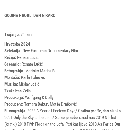
GODINA PROĐE, DAN NIKAKO
Trajanje:
71 min
Hrvatska 2024
Selekcija:
New European Documentary Film
Režija:
Renata Lučić
Scenario:
Renata Lučić
Fotografija:
Marinko Marinkić
Montaža:
Karla Folnović
Muzika:
Mislav Lešić
Zvuk:
Ivan Zelic
Produkcija:
Wolfgang & Dolly
Producent:
Tamara Babun, Matija Drniković
Filmografija:
2024 A Year of Endless Days/ Godina prođe, dan nikako
2021 Only the Sky is the Limit/ Samo je nebo iznad nas 2019 Nihilist
(kratki) 2018 Fifth Floor on the Left/ Peti kat lijevo 2018 As Far as Our