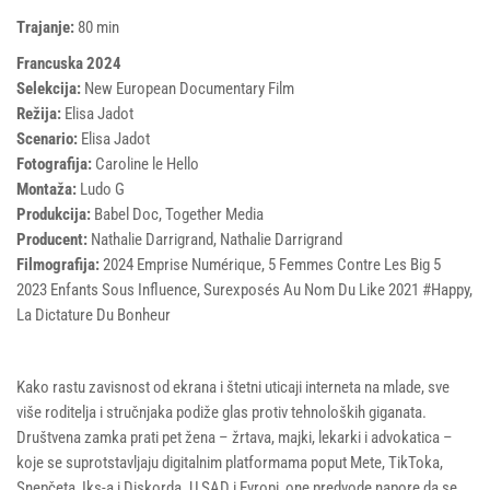
Trajanje:
80 min
Francuska 2024
Selekcija:
New European Documentary Film
Režija:
Elisa Jadot
Scenario:
Elisa Jadot
Fotografija:
Caroline le Hello
Montaža:
Ludo G
Produkcija:
Babel Doc, Together Media
Producent:
Nathalie Darrigrand, Nathalie Darrigrand
Filmografija:
2024 Emprise Numérique, 5 Femmes Contre Les Big 5
2023 Enfants Sous Influence, Surexposés Au Nom Du Like 2021 #Happy,
La Dictature Du Bonheur
Kako rastu zavisnost od ekrana i štetni uticaji interneta na mlade, sve
više roditelja i stručnjaka podiže glas protiv tehnoloških giganata.
Društvena zamka prati pet žena – žrtava, majki, lekarki i advokatica –
koje se suprotstavljaju digitalnim platformama poput Mete, TikToka,
Snepčeta, Iks-a i Diskorda. U SAD i Evropi, one predvode napore da se