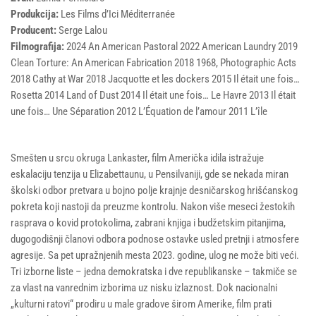
Produkcija:
Les Films d’Ici Méditerranée
Producent:
Serge Lalou
Filmografija:
2024 An American Pastoral 2022 American Laundry 2019
Clean Torture: An American Fabrication 2018 1968, Photographic Acts
2018 Cathy at War 2018 Jacquotte et les dockers 2015 Il était une fois…
Rosetta 2014 Land of Dust 2014 Il était une fois… Le Havre 2013 Il était
une fois… Une Séparation 2012 L’Équation de l’amour 2011 L’île
Smešten u srcu okruga Lankaster, film Američka idila istražuje
eskalaciju tenzija u Elizabettaunu, u Pensilvaniji, gde se nekada miran
školski odbor pretvara u bojno polje krajnje desničarskog hrišćanskog
pokreta koji nastoji da preuzme kontrolu. Nakon više meseci žestokih
rasprava o kovid protokolima, zabrani knjiga i budžetskim pitanjima,
dugogodišnji članovi odbora podnose ostavke usled pretnji i atmosfere
agresije. Sa pet upražnjenih mesta 2023. godine, ulog ne može biti veći.
Tri izborne liste – jedna demokratska i dve republikanske – takmiče se
za vlast na vanrednim izborima uz nisku izlaznost. Dok nacionalni
„kulturni ratovi“ prodiru u male gradove širom Amerike, film prati