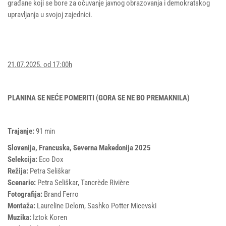
građane koji se bore za očuvanje javnog obrazovanja i demokratskog
upravljanja u svojoj zajednici.
21.07.2025. od 17:00h
PLANINA SE NEĆE POMERITI (GORA SE NE BO PREMAKNILA)
Trajanje:
91 min
Slovenija, Francuska, Severna Makedonija 2025
Selekcija:
Eco Dox
Režija:
Petra Seliškar
Scenario:
Petra Seliškar, Tancrède Rivière
Fotografija:
Brand Ferro
Montaža:
Laureline Delom, Sashko Potter Micevski
Muzika:
Iztok Koren