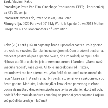
Zvuk:
Vladimir Rakic
Produkcija:
Petra Pan Film, Cinéphage Productions, PPFP, u koprodukciji
sa RTV Slovenija
Producent:
Victor Ede, Petra Seliškar, Sara Ferro
Filmografija:
2020 Farewell 2015 My World Is Upside Down 2013 Mother
Europe 2006 The Grandmothers of Revolution
Zekir (20) i Zarif (16) su najstarija braća u porodici pastira. Pola godine
provode na visovima Šar planine sa svojom mlađom braćom i sestrama,
dvadeset pastirskih pasa i petsto ovaca, dok im roditelji ostaju u selu.
Njihovo utočište u planini je istovremeno surovo i čarobno: „Samo svež
vazduh i radost“, kaže Zekir. Ali to je i neprekidan rad – težak,
svakodnevni rad bez alternative. „Ako želiš da ostaneš ovde, moraš da
radiš“, kaže Zarif. A raditi znači biti pastir, što je njihova svakodnevica od
šeste godine. Međutim, kada tinejdžer kroz ekran pametnog telefona
počne da mašta o drugačijem životu, postavlja se pitanje: ako Zarif ode,
hoće li Zekir moći da sačuva zanat koji se prenosi generacijama i koji su
već počeli da predaju mlađima?