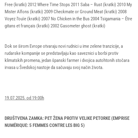
Free (kratki) 2012 Where Time Stops 2011 Saba – Rust (kratki) 2010 My
Mister Alfons (kratki) 2009 Checkmate or Ground Meat (kratki) 2008
Voyez l’ouïe (kratki) 2007 No Chicken in the Bus 2004 Tsigamania – Être
gitans et français (kratki) 2002 Gasometer ghost (kratki)
Dok se širom Evrope otvaraju novi rudnici u ime zelene tranzicije, a
rudarske kompanije se predstavljaju kao saveznici u borbi protiv
klimatskih promena, jedan španski farmer i dvojica autohtonih stočara
irvasa u Švedskoj nastoje da sačuvaju svoj način života.
19.07.2025. od 19:00h
DRUŠTVENA ZAMKA: PET ŽENA PROTIV VELIKE PETORKE (EMPRISE
NUMÉRIQUE: 5 FEMMES CONTRE LES BIG 5)