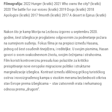
Filmografija:
2022 Hunger (kratki) 2021 Who owns the city? (kratki)
2020 The battle for our voices (kratki) 2019 Dogs (kratki) 2018
Apologize (kratki) 2017 9month (kratki) 2017 A desert in Epirus (kratki)
Nakon što je kamp Morija na Lezbosu izgoreo u septembru 2020.
godine, šest izbeglica je proglašeno odgovornim za podmetanje požara
na sumnjivom suđenju. Fokus filma je na prepisci između Hasana,
jednog od šest osuđenih tinejdžera, i rediteljke. U svojim pismima, Hasan
govori o svom svakodnevnom životu, svojim čežnjama i strahovima.
Film koristi kontroverznu presudu kao polazište za kritičko
preispitivanje nove evropske migracione politike i strukturne
marginalizacije izbeglica. Kontrast između idiličnog grčkog turističkog
ostrva i novoizgrađenog kampa s visokim merama bezbednosti otkriva
stav Evrope prema izbeglicama – stav zatvorenih vrata i nehumanog
odnosa prema „drugom“.