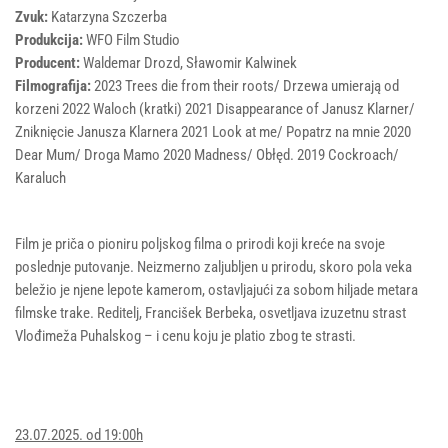
Zvuk:
Katarzyna Szczerba
Produkcija:
WFO Film Studio
Producent:
Waldemar Drozd, Sławomir Kalwinek
Filmografija:
2023 Trees die from their roots/ Drzewa umierają od
korzeni 2022 Waloch (kratki) 2021 Disappearance of Janusz Klarner/
Zniknięcie Janusza Klarnera 2021 Look at me/ Popatrz na mnie 2020
Dear Mum/ Droga Mamo 2020 Madness/ Obłęd. 2019 Cockroach/
Karaluch
Film je priča o pioniru poljskog filma o prirodi koji kreće na svoje
poslednje putovanje. Neizmerno zaljubljen u prirodu, skoro pola veka
beležio je njene lepote kamerom, ostavljajući za sobom hiljade metara
filmske trake. Reditelj, Francišek Berbeka, osvetljava izuzetnu strast
Vlođimeža Puhalskog – i cenu koju je platio zbog te strasti.
23.07.2025. od 19:00h