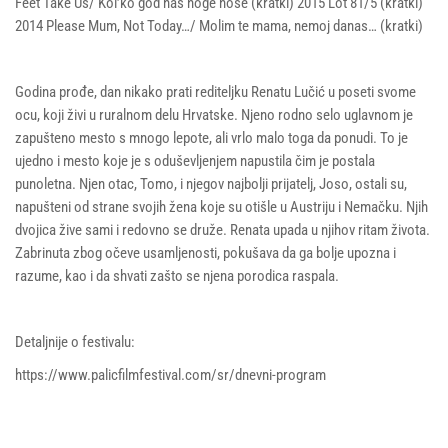
Feet Take Us/ Kol’ko god nas noge nose (kratki) 2015 Lot 81/5 (kratki)
2014 Please Mum, Not Today…/ Molim te mama, nemoj danas… (kratki)
Godina prođe, dan nikako prati rediteljku Renatu Lučić u poseti svome
ocu, koji živi u ruralnom delu Hrvatske. Njeno rodno selo uglavnom je
zapušteno mesto s mnogo lepote, ali vrlo malo toga da ponudi. To je
ujedno i mesto koje je s oduševljenjem napustila čim je postala
punoletna. Njen otac, Tomo, i njegov najbolji prijatelj, Joso, ostali su,
napušteni od strane svojih žena koje su otišle u Austriju i Nemačku. Njih
dvojica žive sami i redovno se druže. Renata upada u njihov ritam života.
Zabrinuta zbog očeve usamljenosti, pokušava da ga bolje upozna i
razume, kao i da shvati zašto se njena porodica raspala.
Detaljnije o festivalu:
https://www.palicfilmfestival.com/sr/dnevni-program