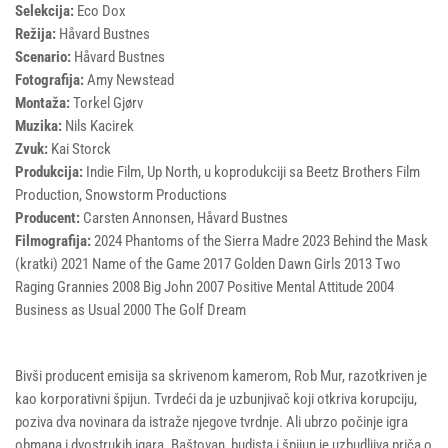
Selekcija:
Eco Dox
Režija:
Håvard Bustnes
Scenario:
Håvard Bustnes
Fotografija:
Amy Newstead
Montaža:
Torkel Gjørv
Muzika:
Nils Kacirek
Zvuk:
Kai Storck
Produkcija:
Indie Film, Up North, u koprodukciji sa Beetz Brothers Film
Production, Snowstorm Productions
Producent:
Carsten Annonsen, Håvard Bustnes
Filmografija:
2024 Phantoms of the Sierra Madre 2023 Behind the Mask
(kratki) 2021 Name of the Game 2017 Golden Dawn Girls 2013 Two
Raging Grannies 2008 Big John 2007 Positive Mental Attitude 2004
Business as Usual 2000 The Golf Dream
Bivši producent emisija sa skrivenom kamerom, Rob Mur, razotkriven je
kao korporativni špijun. Tvrdeći da je uzbunjivač koji otkriva korupciju,
poziva dva novinara da istraže njegove tvrdnje. Ali ubrzo počinje igra
obmana i dvostrukih igara. Baštovan, budista i špijun je uzbudljiva priča o