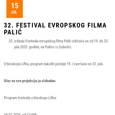
15
JUL
32. FESTIVAL EVROPSKOG FILMA
PALIĆ
izdanje Festivala evropskog filma Palić održaće se od 19. do 23.
jula 2025. godine, na Paliću i u Subotici.
U bioskopu Lifka, program takođe počinje 19. i završava se 23. jula.
Ulaz na sve projekcije je slobodan.
Program festivala u bioskopu Lifka:
19.07.2025. od 17:00h