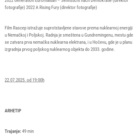
2022 Generation Euromaidan – Sehnsucht nach Demokratie (direktor
fotografije) 2022 A Rising Fury (direktor fotografije)
Film Rascep istražuje suprotstavljene stavove prema nuklearnoj energiji
u Nemačkoj i Poljskoj. Radnja je smeštena u Gundremingenu, mestu gde
se zatvara prva nemačka nuklearna elektrana, i u Hočevu, gde je u planu
izgradnja prvog poljskog nuklearnog objekta do 2033. godine.
22.07.2025. od 19:00h
ARHETIP
Trajanje:
49 min