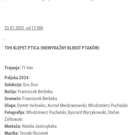
23.07.2025. od 17:00h
TIHI KLEPET PTICA (NIEWYRAŹNY KLEKOT PTAKÓW)
Trajanje:
71 min
Poljska 2024
Selekcija:
Eco Dox
Režija:
Franciszek Berbeka
Scenario:
Franciszek Berbeka
Uloge:
Dymitr Hołówko, Kornel Miedzianowski, Włodzimierz Puchalski
Fotografija:
Włodzimierz Puchalski, Ryszard Wyrzykowski, Stefan
Żółtowski
Montaža:
Natalia Jastrzębska
Muzika:
Teoniki Rozynek