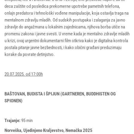
deca zaštite od posledica prekomerne upotrebe pametnih telefona,
onlajn predatora i tehnološki vođene manipulacije, koja ostavlja traga na
mentalnom zdravlju mladih. Od sudskih postupaka i zalaganja za javno
zdravlje do angažmana u lokalnim zajednicama, njihova borba utiče na
promenu zakona i javne svesti. U vreme kada je mentalno zdravlje mladih
u krizi, ovaj urgentni dokumentarni film otkriva kako je digitalna kontrola
postala pitanje javne bezbednosti, i kako obični građani preduzimaju
korake da povrate detinjstvo.
20.07.2025. od 17:00h
BAŠTOVAN, BUDISTA I ŠPIJUN (GARTNEREN, BUDDHISTEN OG
SPIONEN)
Trajanje:
95 min
Norveška, Ujedinjeno Kraljevstvo, Nemačka 2025