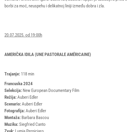
borbi za moć, neuspehu i delikatnoj liniji između dobra i zla.
20.07.2025. od 19:00h
AMERIČKA IDILA (UNE PASTORALE AMÉRICAINE)
Trajanje:
118 min
Francuska 2024
Selekcija:
New European Documentary Film
Režija:
Auberi Edler
Scenario:
Auberi Edler
Fotografija:
Auberi Edler
Montaža:
Barbara Bascou
Muzika:
Siegfried Canto
Zvuk:
Lumia Perniciaro