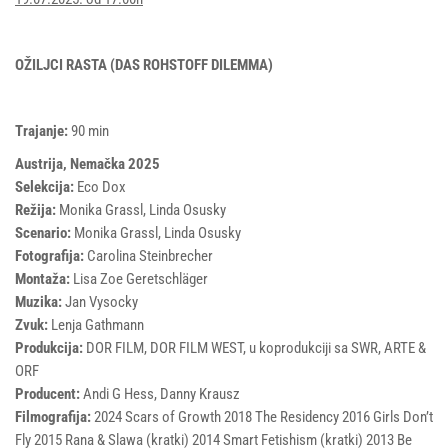
OŽILJCI RASTA (DAS ROHSTOFF DILEMMA)
Trajanje:
90 min
Austrija, Nemačka 2025
Selekcija:
Eco Dox
Režija:
Monika Grassl, Linda Osusky
Scenario:
Monika Grassl, Linda Osusky
Fotografija:
Carolina Steinbrecher
Montaža:
Lisa Zoe Geretschläger
Muzika:
Jan Vysocky
Zvuk:
Lenja Gathmann
Produkcija:
DOR FILM, DOR FILM WEST, u koprodukciji sa SWR, ARTE &
ORF
Producent:
Andi G Hess, Danny Krausz
Filmografija:
2024 Scars of Growth 2018 The Residency 2016 Girls Don’t
Fly 2015 Rana & Slawa (kratki) 2014 Smart Fetishism (kratki) 2013 Be