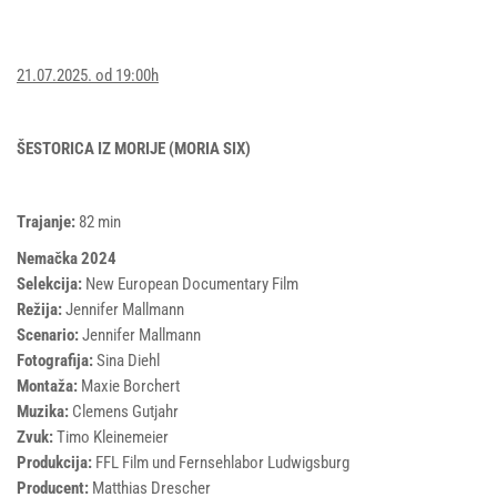
21.07.2025. od 19:00h
ŠESTORICA IZ MORIJE (MORIA SIX)
Trajanje:
82 min
Nemačka 2024
Selekcija:
New European Documentary Film
Režija:
Jennifer Mallmann
Scenario:
Jennifer Mallmann
Fotografija:
Sina Diehl
Montaža:
Maxie Borchert
Muzika:
Clemens Gutjahr
Zvuk:
Timo Kleinemeier
Produkcija:
FFL Film und Fernsehlabor Ludwigsburg
Producent:
Matthias Drescher