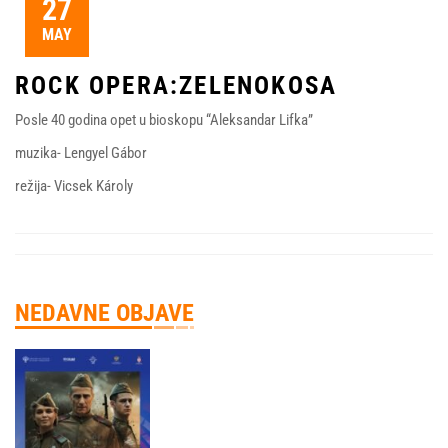
27
MAY
ROCK OPERA:ZELENOKOSA
Posle 40 godina opet u bioskopu “Aleksandar Lifka”
muzika- Lengyel Gábor
režija- Vicsek Károly
NEDAVNE OBJAVE