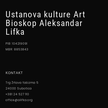
Ustanova kulture Art
Bioskop Aleksandar
Lifka
PIB: 104219091
MBR: 8853843
KONTAKT
Trg Žrtava fašizma 5
24000 Subotica
+381 24 527 110
office@alifka.org