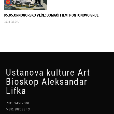
05.05.CRNOGORSKO VEČE: DOMAĆI FILM: PONTONOVO SRCE
2026-05-04
/
Ustanova kulture Art
Bioskop Aleksandar
Lifka
PIB: 104219091
MBR: 8853843