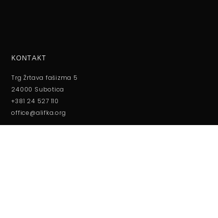
KONTAKT
Trg Žrtava fašizma 5
24000 Subotica
+381 24 527 110
office@alifka.org
RADNO VREME
Ponedeljak - petak:
08:00 do 15:00h