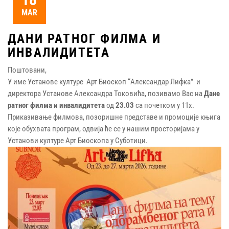
MAR
ДАНИ РАТНОГ ФИЛМА И
ИНВАЛИДИТЕТА
Поштовани,
У име Установе културе Арт Биоскоп “Александар Лифка” и
директора Установе Александра Токовића, позивамо Вас на
Дане
ратног филма и инвалидитета
од
23.03
са почетком у 11х.
Приказивање филмова, позоришне представе и промоције књига
које обухвата програм, одвија ће се у нашим просторијама у
Установи културе Арт Биоскопа у Суботици.