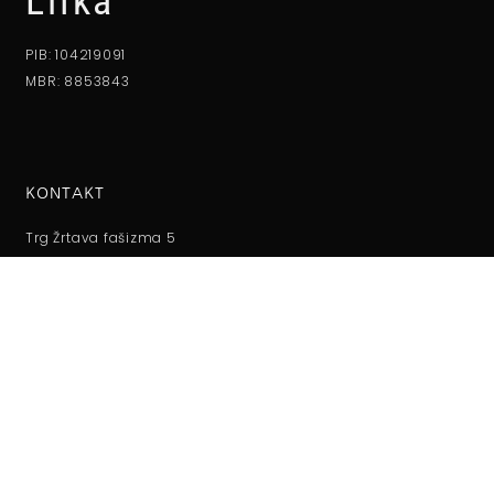
Lifka
PIB: 104219091
MBR: 8853843
KONTAKT
Trg Žrtava fašizma 5
24000 Subotica
+381 24 527 110
office@alifka.org
RADNO VREME
Ponedeljak - petak: