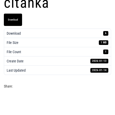
čitanka
Download
Download
6
File Size
1 MB
File Count
1
Create Date
2026-01-13
Last Updated
2026-01-14
Lifkina istorijska čitanka
Share: