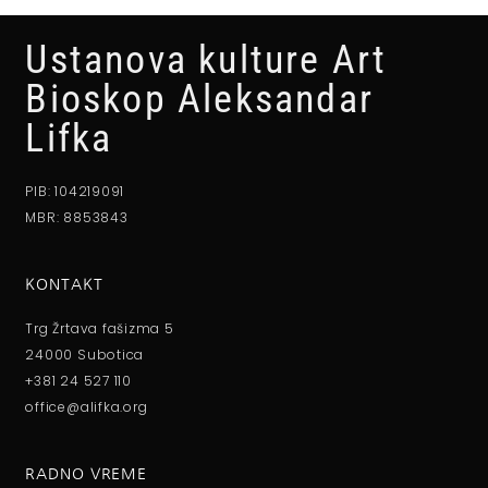
Ustanova kulture Art
Bioskop Aleksandar
Lifka
PIB: 104219091
MBR: 8853843
KONTAKT
Trg Žrtava fašizma 5
24000 Subotica
+381 24 527 110
office@alifka.org
RADNO VREME