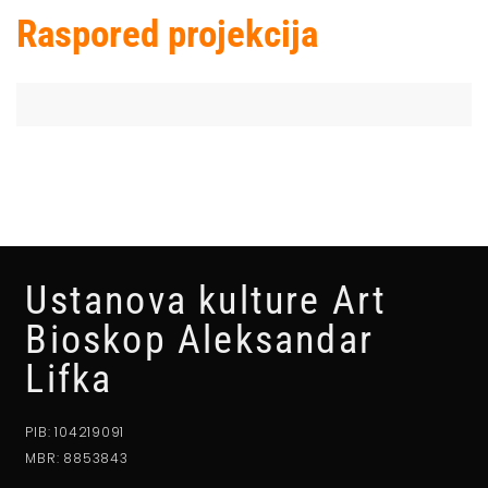
Raspored projekcija
Ustanova kulture Art
Bioskop Aleksandar
Lifka
PIB: 104219091
MBR: 8853843