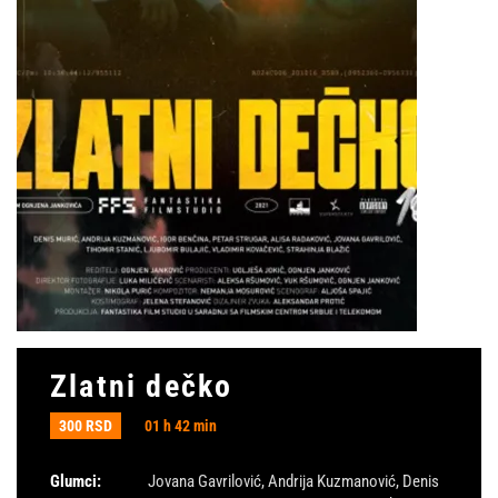
Zlatni dečko
300 RSD
01 h 42 min
Glumci:
Jovana Gavrilović
,
Andrija Kuzmanović
,
Denis