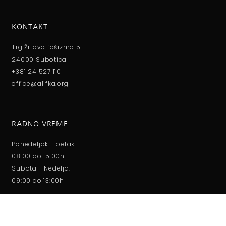
KONTAKT
Trg Žrtava fašizma 5
24000 Subotica
+381 24 527 110
office@alifka.org
RADNO VREME
Ponedeljak - petak:
08:00 do 15:00h
Subota - Nedelja:
09:00 do 13:00h
O NAMA