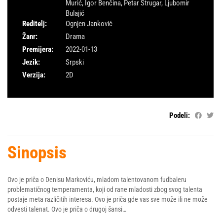
Murić
,
Igor Benčina
,
Petar Strugar
,
Ljubomir
Bulajić
Reditelj:
Ognjen Janković
Žanr:
Drama
Premijera:
2022-01-13
Jezik:
Srpski
Verzija:
2D
Podeli:
Sinopsis
Ovo je priča o Denisu Markoviću, mladom talentovanom fudbaleru
problematičnog temperamenta, koji od rane mladosti zbog svog talenta
postaje meta različitih interesa. Ovo je priča gde vas sve može ili ne može
odvesti talenat. Ovo je priča o drugoj šansi…