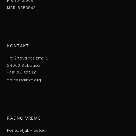
PIB: 104219091
MBR: 8853843
KONTAKT
Trg Žrtava fašizma 5
24000 Subotica
+381 24 527 110
office@alifka.org
RADNO VREME
Ponedeljak - petak: