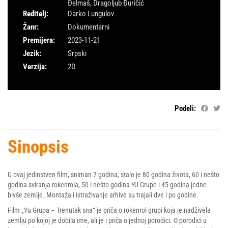
Đelmaš
,
Dragoljub Đuričić
Reditelj:
Darko Lungulov
Žanr:
Dokumentarni
Premijera:
2023-11-21
Jezik:
Srpski
Verzija:
2D
Podeli:
Sinopsis
U ovaj jedinstven film, sniman 7 godina, stalo je 80 godina života, 60 i nešto
godina sviranja rokenrola, 50 i nešto godina YU Grupe i 45 godina jedne
bivše zemlje. Montaža i istraživanje arhive su trajali dve i po godine.
Film „Yu Grupa – Trenutak sna“ je priča o rokenrol grupi koja je nadživela
zemlju po kojoj je dobila ime, ali je i priča o jednoj porodici. O porodici u