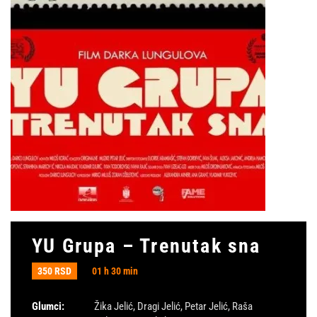
YU Grupa – Trenutak sna
350 RSD
01 h 30 min
Glumci:
Žika Jelić
,
Dragi Jelić
,
Petar Jelić
,
Raša