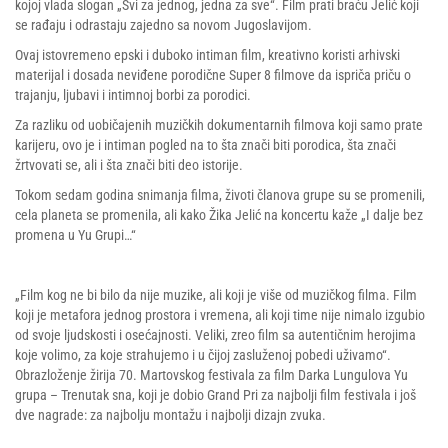
kojoj vlada slogan „Svi za jednog, jedna za sve“. Film prati braću Jelić koji
se rađaju i odrastaju zajedno sa novom Jugoslavijom.
Ovaj istovremeno epski i duboko intiman film, kreativno koristi arhivski
materijal i dosada neviđene porodične Super 8 filmove da ispriča priču o
trajanju, ljubavi i intimnoj borbi za porodici.
Za razliku od uobičajenih muzičkih dokumentarnih filmova koji samo prate
karijeru, ovo je i intiman pogled na to šta znači biti porodica, šta znači
žrtvovati se, ali i šta znači biti deo istorije.
Tokom sedam godina snimanja filma, životi članova grupe su se promenili,
cela planeta se promenila, ali kako Žika Jelić na koncertu kaže „I dalje bez
promena u Yu Grupi…“
„Film kog ne bi bilo da nije muzike, ali koji je više od muzičkog filma. Film
koji je metafora jednog prostora i vremena, ali koji time nije nimalo izgubio
od svoje ljudskosti i osećajnosti. Veliki, zreo film sa autentičnim herojima
koje volimo, za koje strahujemo i u čijoj zasluženoj pobedi uživamo“.
Obrazloženje žirija 70. Martovskog festivala za film Darka Lungulova Yu
grupa – Trenutak sna, koji je dobio Grand Pri za najbolji film festivala i još
dve nagrade: za najbolju montažu i najbolji dizajn zvuka.