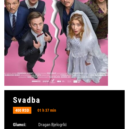
Svadba
400 RSD
01 h 37 min
Glumci:
Dragan Bjelogrlić