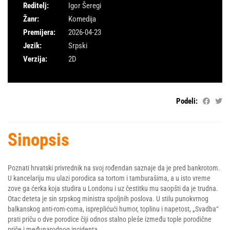
Reditelj:
Igor Šeregi
Žanr:
Komedija
Premijera:
2026-04-23
Jezik:
Srpski
Verzija:
2D
Podeli:
Sinopsis
Poznati hrvatski privrednik na svoj rođendan saznaje da je pred bankrotom.
U kancelariju mu ulazi porodica sa tortom i tamburašima, a u isto vreme
zove ga ćerka koja studira u Londonu i uz čestitku mu saopšti da je trudna.
Otac deteta je sin srpskog ministra spoljnih poslova. U stilu punokvrnog
balkanskog anti-rom-coma, ispreplićući humor, toplinu i napetost, „Svadba“
prati priču o dve porodice čiji odnos stalno pleše između tople porodične
priče i međunarodnog incidenta
.