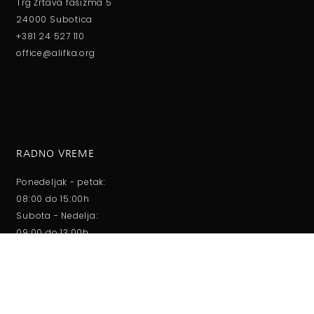
Trg Žrtava fašizma 5
24000 Subotica
+381 24 527 110
office@alifka.org
RADNO VREME
Ponedeljak - petak:
08:00 do 15:00h
Subota - Nedelja:
09:00 do 13:00h