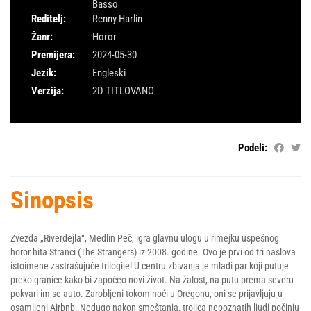
Basso
Reditelj:
Renny Harlin
Žanr:
Horor
Premijera:
2024-05-30
Jezik:
Engleski
Verzija:
2D TITLOVANO
Podeli:
Sinopsis
Zvezda „Riverdejla“, Medlin Peč, igra glavnu ulogu u rimejku uspešnog
horor hita Stranci (The Strangers) iz 2008. godine. Ovo je prvi od tri naslova
istoimene zastrašujuće trilogije! U centru zbivanja je mladi par koji putuje
preko granice kako bi započeo novi život. Na žalost, na putu prema severu
pokvari im se auto. Zarobljeni tokom noći u Oregonu, oni se prijavljuju u
osamljeni Airbnb. Nedugo nakon smeštanja, trojica nepoznatih ljudi počinju