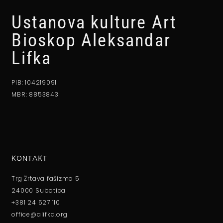
Ustanova kulture Art
Bioskop Aleksandar
Lifka
PIB: 104219091
MBR: 8853843
KONTAKT
Trg Žrtava fašizma 5
24000 Subotica
+381 24 527 110
office@alifka.org