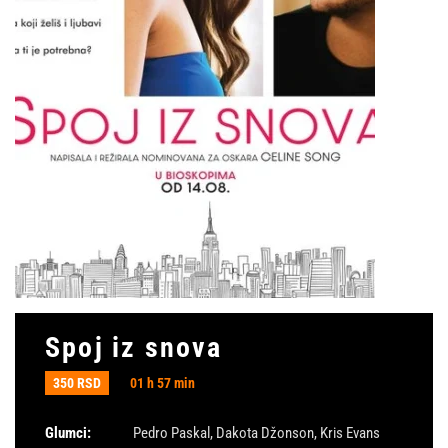
Spoj iz snova
350 RSD
01 h 57 min
Glumci:
Pedro Paskal
,
Dakota Džonson
,
Kris Evans