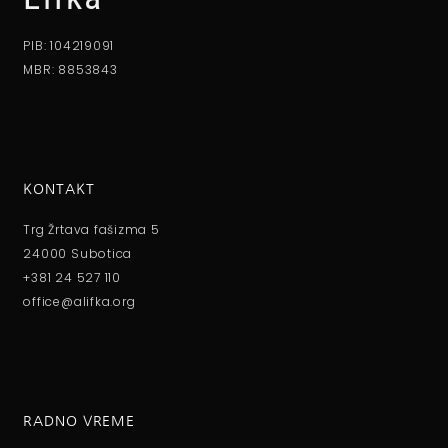
PIB: 104219091
MBR: 8853843
KONTAKT
Trg Žrtava fašizma 5
24000 Subotica
+381 24 527 110
office@alifka.org
RADNO VREME