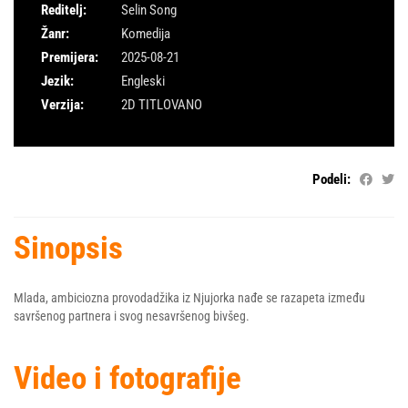
Reditelj:
Selin Song
Žanr:
Komedija
Premijera:
2025-08-21
Jezik:
Engleski
Verzija:
2D TITLOVANO
Podeli:
Sinopsis
Mlada, ambiciozna provodadžika iz Njujorka nađe se razapeta između
savršenog partnera i svog nesavršenog bivšeg.
Video i fotografije