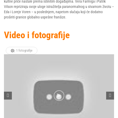
kultne priče nastale prema istinitim događajima. Vera Farmiga i Patrik
Vilson repriziraju svoje uloge istražitelja paranormalnog u stvarnom životu –
Eda i Lorejn Voren – u poslednjem, napetom slučaju koji će dodatno
proširiti granice globalno uspešne franšize.
Video i fotografije
1 fotografije