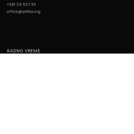
+381 24 527 110
office@alifka.org
RADNO VREME
Ponedeljak - petak:
08:00 do 15:00h
Subota - Nedelja:
09:00 do 13:00h
O NAMA