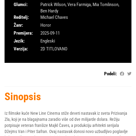
Glumci:
Patrick Wilson
,
Vera Farmiga
,
Mia Tomlinson
,
Ben Hardy
Reditelj:
Michael Chaves
Žanr:
Horor
Premijera:
2025-09-11
Jezik:
Engleski
Verzija:
2D TITLOVANO
Podeli:
Sinopsis
Iz filmske kuće New Line Cinema stiže deveti nastavak iz sveta Prizivanja
Zla, koji je na blagajnama zaradio više od dve milijarde dolara. Režiju
potpisuje veteran franšize Majkl Čaves, a produkciju arhitekti serijala
Džejms Van i Piter Safran. Ovaj nastavak donosi novo uzbudljivo poglavlje