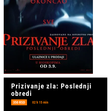
Prizivanje zla: Poslednji
obredi
350 RSD
02 h 15 min