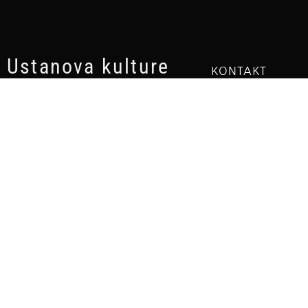
Ustanova kulture
KONTAKT
Art Bioskop
Trg Žrtava fašizm
Aleksandar Lifka
24000 Subotica
+381 24 527 110
PIB: 104219091
office@alifka.org
MBR: 8853843