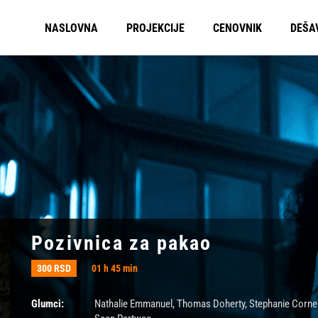
NASLOVNA
PROJEKCIJE
CENOVNIK
DEŠA
Pozivnica za pakao
300 RSD
01 h 45 min
Glumci:
Nathalie Emmanuel
,
Thomas Doherty
,
Stephanie Corne