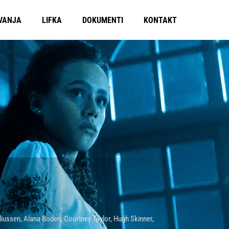
VANJA
LIFKA
DOKUMENTI
KONTAKT
liussen
,
Alana Boden
,
Courtney Taylor
,
Hugh Skinner
,