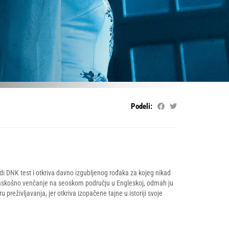
Podeli:
di DNK test i otkriva davno izgubljenog rođaka za kojeg nikad
raskošno venčanje na seoskom području u Engleskoj, odmah ju
preživljavanja, jer otkriva izopačene tajne u istoriji svoje