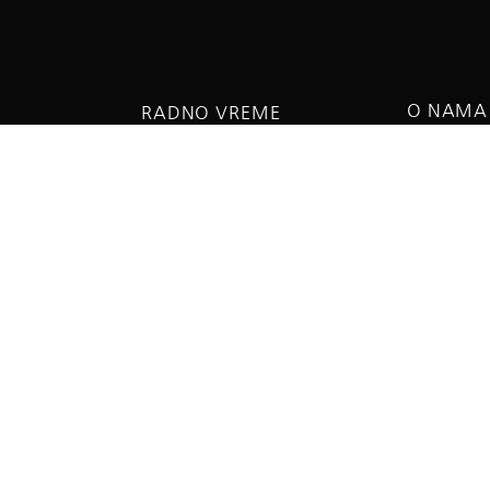
O NAMA
RADNO VREME
O biosko
a 5
Ponedeljak - petak:
Aleksanda
08:00 do 15:00h
Subota - Nedelja:
09:00 do 13:00h