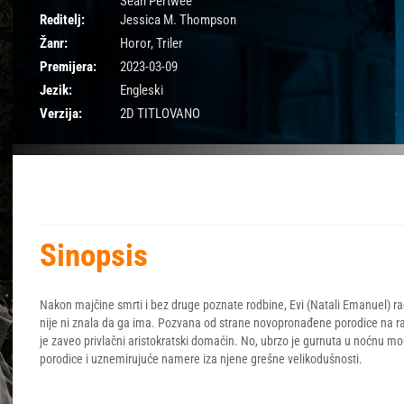
Sean Pertwee
Reditelj:
Jessica M. Thompson
Žanr:
Horor
,
Triler
Premijera:
2023-03-09
Jezik:
Engleski
Verzija:
2D TITLOVANO
Sinopsis
Nakon majčine smrti i bez druge poznate rodbine, Evi (Natali Emanuel) ra
nije ni znala da ga ima. Pozvana od strane novopronađene porodice na 
je zaveo privlačni aristokratski domaćin. No, ubrzo je gurnuta u noćnu moru 
porodice i uznemirujuće namere iza njene grešne velikodušnosti.