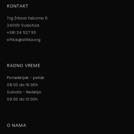
KONTAKT
Trg Žrtava fašizma 5
24000 Subotica
+381 24 527 110
office@alifka.org
RADNO VREME
Ponedeljak - petak:
08:00 do 15:00h
Subota - Nedelja:
09:00 do 13:00h
O NAMA