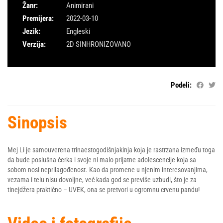
Žanr:
Animirani
Premijera:
2022-03-10
Jezik:
Engleski
Verzija:
2D SINHRONIZOVANO
Podeli:
Sinopsis
Mej Li je samouverena trinaestogodišnjakinja koja je rastrzana između toga
da bude poslušna ćerka i svoje ni malo prijatne adolescencije koja sa
sobom nosi neprilagođenost. Kao da promene u njenim interesovanjima,
vezama i telu nisu dovoljne, već kada god se previše uzbudi, što je za
tinejdžera praktično – UVEK, ona se pretvori u ogromnu crvenu pandu!