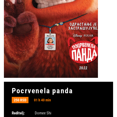
Pocrvenela panda
250 RSD
01 h 40 min
Reditelj:
Domee Shi