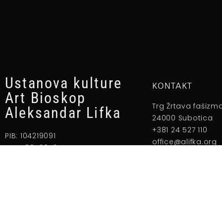
Ustanova kulture
KONTAKT
Art Bioskop
Trg Žrtava fašizm
Aleksandar Lifka
24000 Subotica
+381 24 527 110
PIB: 104219091
office@alifka.org
MBR: 8853843