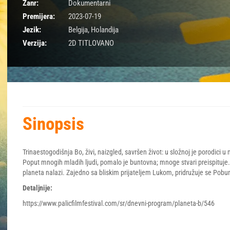
Žanr:
Dokumentarni
Premijera:
2023-07-19
Jezik:
Belgija, Holandija
Verzija:
2D TITLOVANO
Sinopsis
Trinaestogodišnja Bo, živi, naizgled, savršen život: u složnoj je porodici u
Poput mnogih mladih ljudi, pomalo je buntovna; mnoge stvari preispituje. 
planeta nalazi. Zajedno sa bliskim prijateljem Lukom, pridružuje se Pobu
Detaljnije:
https://www.palicfilmfestival.com/sr/dnevni-program/planeta-b/546