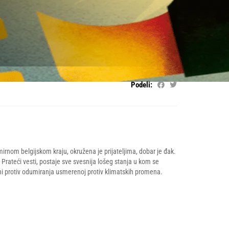
Podeli:
 mirnom belgijskom kraju, okružena je prijateljima, dobar je đak.
Prateći vesti, postaje sve svesnija lošeg stanja u kom se
ni protiv odumiranja usmerenoj protiv klimatskih promena.