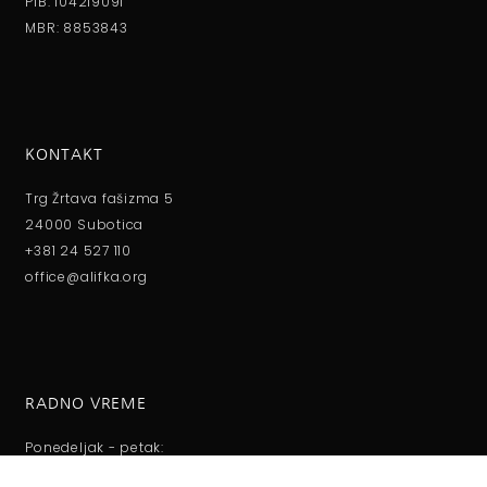
PIB: 104219091
MBR: 8853843
KONTAKT
Trg Žrtava fašizma 5
24000 Subotica
+381 24 527 110
office@alifka.org
RADNO VREME
Ponedeljak - petak:
08:00 do 15:00h