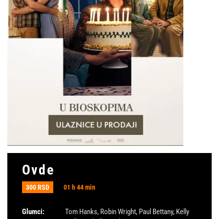
Ovde
300 RSD
01 h 44 min
Glumci:
Tom Hanks
,
Robin Wright
,
Paul Bettany
,
Kelly