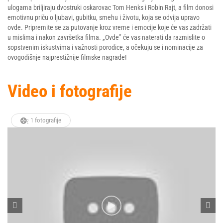
ulogama briljiraju dvostruki oskarovac Tom Henks i Robin Rajt, a film donosi
emotivnu priču o ljubavi, gubitku, smehu i životu, koja se odvija upravo
ovde. Pripremite se za putovanje kroz vreme i emocije koje će vas zadržati
u mislima i nakon završetka filma. „Ovde” će vas naterati da razmislite o
sopstvenim iskustvima i važnosti porodice, a očekuju se i nominacije za
ovogodišnje najprestižnije filmske nagrade!
Video i fotografije
1 fotografije