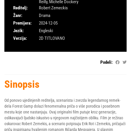
Reilly
,
Michelle Dockery
Reditelj:
Robert Zemeckis
Žanr:
Drama
Premijera:
2024-12-05
Jezik:
Engleski
Verzija:
2D TITLOVANO
Podeli:
Sinopsis
Od ponovo ujedinjenih reditelja, scenarista i zvezda legendarnog remek-
dela Forest Gamp dolazi fenomenalna priča o više porodica i posebnom
mestu koje one nastanjuju. Ovaj originalni film putuje kroz generacije,
oslikavajući ljudsko iskustvo u njegovom najčistijem obliku. Film je režirao
oskarovac Robert Zemekis, a scenario potpisuju Erik Rot i Zemekis, pričajući
priču inspirisanu hvaljenim romanom Ričarda Megvajera. U glavnim