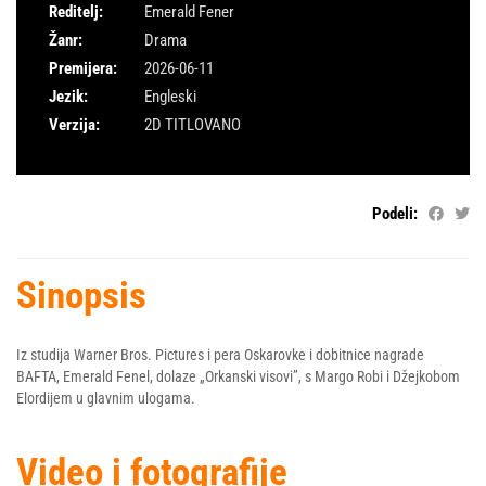
Reditelj:
Emerald Fener
Žanr:
Drama
Premijera:
2026-06-11
Jezik:
Engleski
Verzija:
2D TITLOVANO
Podeli:
Sinopsis
Iz studija Warner Bros. Pictures i pera Oskarovke i dobitnice nagrade
BAFTA, Emerald Fenel, dolaze „Orkanski visovi”, s Margo Robi i Džejkobom
Elordijem u glavnim ulogama.
Video i fotografije