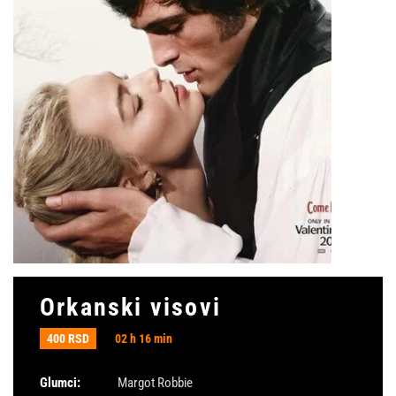
Orkanski visovi
400 RSD
02 h 16 min
Glumci:
Margot Robbie