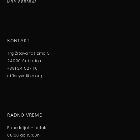
MBR: 8853843
KONTAKT
Trg Žrtava fašizma 5
24000 Subotica
+381 24 527 110
office@alifka.org
RADNO VREME
Ponedeljak - petak:
08:00 do 15:00h