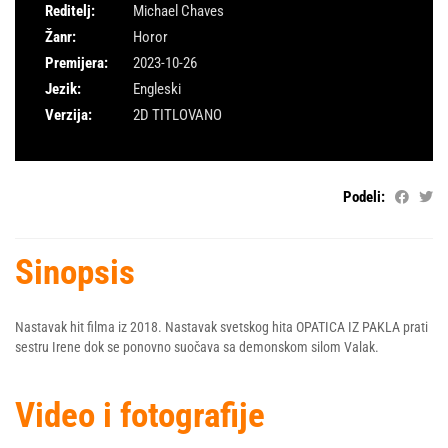
Reditelj:
Michael Chaves
Žanr:
Horor
Premijera:
2023-10-26
Jezik:
Engleski
Verzija:
2D TITLOVANO
Podeli:
Sinopsis
Nastavak hit filma iz 2018. Nastavak svetskog hita OPATICA IZ PAKLA prati
sestru Irene dok se ponovno suočava sa demonskom silom Valak.
Video i fotografije