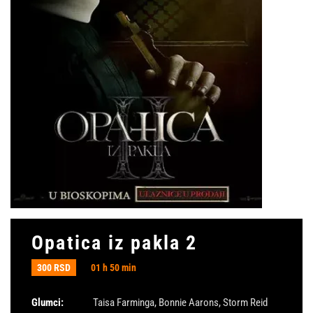
Opatica iz pakla 2
300 RSD
01 h 50 min
Glumci:
Taisa Farminga
,
Bonnie Aarons
,
Storm Reid