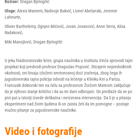
Režiser:
Dragan Bjelogrlić
Uloge:
Alexis Manenti, Radivoje Bukvić, Lionel Abelanski, Jeremie
Laheurte,
Olivier Barthelemy, Ognjen Mićović, Jovan Jovanović, Anne Serra, Alisa
Radaković,
Miki Manojlović, Dragan Bjelogrlić
U jeku hladnoratovske krize, grupa naučnika u Institutu Vinča sprovodi tajni
projekat koji predvodi profesor Dragoslav Popović. Sticajem nepredviđenih
okolnosti, oni bivaju izloženi smrtonosnoj dozi zračenja, zbog čega ih
jugoslovenska tajna policija odvodi na lečenje u Kliniku Kiri u Parizu.
Francuski doktorski tim na čelu sa profesorom Žoržom Mateom zaključuje
da je njihovo stanje kritično i da su im dani odbrojani. On predlaže da se po
prvi put u istoriji izvede delikatna i neizvesna intervencija. Da li je u pitanju
eksperiment nad živim ljudima ili on zaista želi da im pomogne – postaje
mučno pitanje za jugoslovenske naučnike.
Video i fotografije