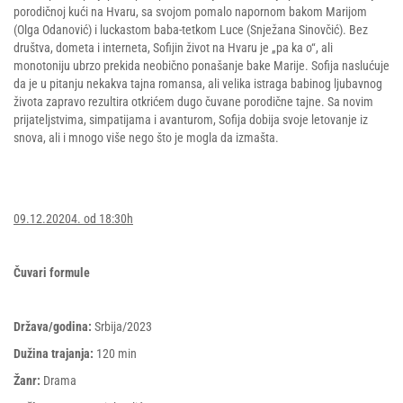
porodičnoj kući na Hvaru, sa svojom pomalo napornom bakom Marijom
(Olga Odanović) i luckastom baba-tetkom Luce (Snježana Sinovčić). Bez
društva, dometa i interneta, Sofijin život na Hvaru je „pa ka o“, ali
monotoniju ubrzo prekida neobično ponašanje bake Marije. Sofija naslućuje
da je u pitanju nekakva tajna romansa, ali velika istraga babinog ljubavnog
života zapravo rezultira otkrićem dugo čuvane porodične tajne. Sa novim
prijateljstvima, simpatijama i avanturom, Sofija dobija svoje letovanje iz
snova, ali i mnogo više nego što je mogla da izmašta.
09.12.20204. od 18:30h
Čuvari formule
Država/godina:
Srbija/2023
Dužina trajanja:
120 min
Žanr:
Drama