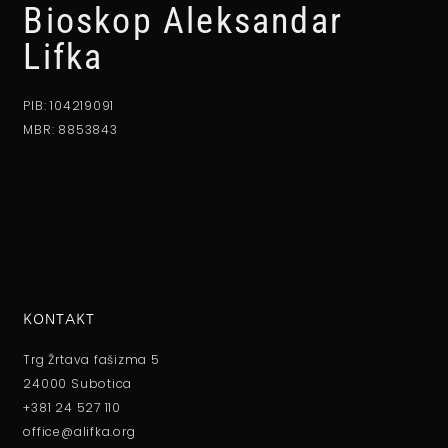
Bioskop Aleksandar
Lifka
PIB: 104219091
MBR: 8853843
KONTAKT
Trg Žrtava fašizma 5
24000 Subotica
+381 24 527 110
office@alifka.org