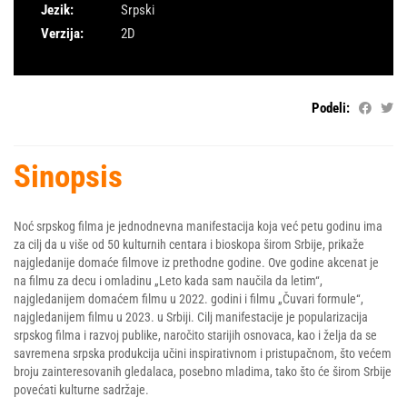
Jezik:
Srpski
Verzija:
2D
Podeli:
Sinopsis
Noć srpskog filma je jednodnevna manifestacija koja već petu godinu ima
za cilj da u više od 50 kulturnih centara i bioskopa širom Srbije, prikaže
najgledanije domaće filmove iz prethodne godine. Ove godine akcenat je
na filmu za decu i omladinu „Leto kada sam naučila da letim“,
najgledanijem domaćem filmu u 2022. godini i filmu „Čuvari formule“,
najgledanijem filmu u 2023. u Srbiji. Cilj manifestacije je popularizacija
srpskog filma i razvoj publike, naročito starijih osnovaca, kao i želja da se
savremena srpska produkcija učini inspirativnom i pristupačnom, što većem
broju zainteresovanih gledalaca, posebno mladima, tako što će širom Srbije
povećati kulturne sadržaje.