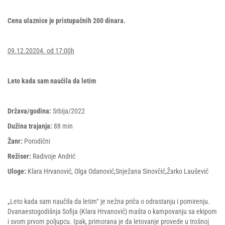
Cena ulaznice je pristupačnih 200 dinara.
09.12.20204. od 17:00h
Leto kada sam naučila da letim
Država/godina:
Srbija/2022
Dužina trajanja:
88 min
Žanr:
Porodični
Režiser:
Radivoje Andrić
Uloge:
Klara Hrvanović, Olga Odanović,Snježana Sinovčić,Žarko Laušević
„Leto kada sam naučila da letim“ je nežna priča o odrastanju i pomirenju.
Dvanaestogodišnja Sofija (Klara Hrvanović) mašta o kampovanju sa ekipom
i svom prvom poljupcu. Ipak, primorana je da letovanje provede u trošnoj