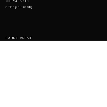
+381 24 527 110
office@alifka.org
RADNO VREME
Ponedeljak - petak:
08:00 do 15:00h
Subota - Nedelja:
09:00 do 13:00h
O NAMA
O bioskopu