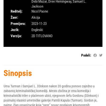
Debi Mazar
,
Dree Hemingway
,
Samuel L.
Jackson
Reditelj:
Nicol Paone
Žanr:
Akcija
Premijera:
2023-11-23
Jezik:
Engleski
Verzija:
2D TITLOVANO
Podeli:
Sinopsis
Uma Turman i Samjuel L. Džekson nakon 20 godina ponovo zajedno u
zabavnoj kriminalističkoj komediji. Mesto zločina je crna komedija i
kriminalistički triler o plaćenom ubici, njegovom šefu Gordonu (Džekson) i
posrnuloj vlasnici umetničke galerije Patriši Kapula (Turman). Gordon je,
naime, član organizacije koja “pere” novac prodajom krivotvorenih