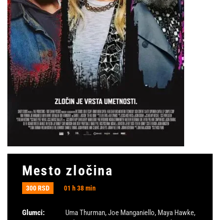
Mesto zločina
300 RSD
01 h 38 min
Glumci:
Uma Thurman
,
Joe Manganiello
,
Maya Hawke
,