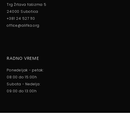
Trg Žrtava fašizma 5
24000 Subotica
+381 24 527 110
office@alifka.org
RADNO VREME
Ponedeljak - petak:
08:00 do 15:00h
Subota - Nedelja:
09:00 do 13:00h
O NAMA