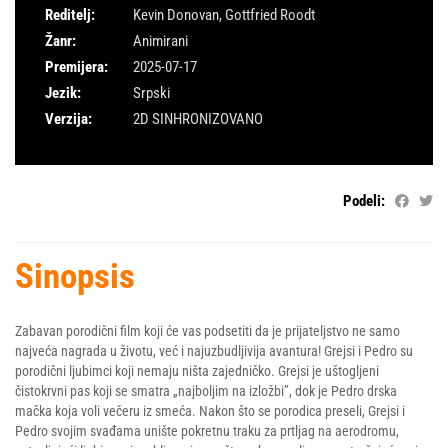
Reditelj:
Kevin Donovan
,
Gottfried Roodt
Žanr:
Animirani
Premijera:
2025-07-17
Jezik:
Srpski
Verzija:
2D SINHRONIZOVANO
Podeli:
Sinopsis
Zabavan porodični film koji će vas podsetiti da je prijateljstvo ne samo
najveća nagrada u životu, već i najuzbudljivija avantura! Grejsi i Pedro su
porodični ljubimci koji nemaju ništa zajedničko. Grejsi je uštogljeni
čistokrvni pas koji se smatra „najboljim na izložbi”, dok je Pedro drska
mačka koja voli večeru iz smeća. Nakon što se porodica preseli, Grejsi i
Pedro svojim svađama unište pokretnu traku za prtljag na aerodromu,