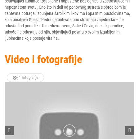
ostavljajući ljubimce izgubljene i napuštene bez ogrlica u zastrašujućem i
nepoznatom svetu. Ono što ih deli od ponovnog susreta s porodicom je
zahtevna potraga, ispunjena šarolikim likovima i opasnim pustolovinama,
koja prisiljava Grejsi i Pedra da prihvate ono što imaju zajedničko – ne
odustati od porodice. U međuvremenu, Sofie i Gevin, deca iz porodice,
takođe ne odustaju od njih, objavljujući pesmu o svojim izgubljenim
ljubimcima koja postaje viralna…
Video i fotografije
1 fotografije