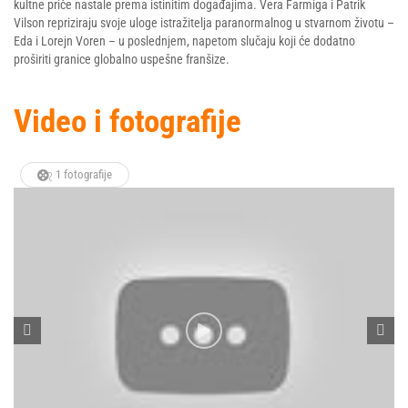
kultne priče nastale prema istinitim događajima. Vera Farmiga i Patrik
Vilson repriziraju svoje uloge istražitelja paranormalnog u stvarnom životu –
Eda i Lorejn Voren – u poslednjem, napetom slučaju koji će dodatno
proširiti granice globalno uspešne franšize.
Video i fotografije
1 fotografije