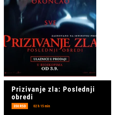
Prizivanje zla: Poslednji
obredi
350 RSD
02 h 15 min