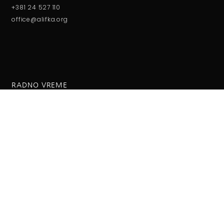
+381 24 527 110
office@alifka.org
RADNO VREME
Ponedeljak - petak:
08:00 do 15:00h
Subota - Nedelja:
09:00 do 13:00h
O NAMA