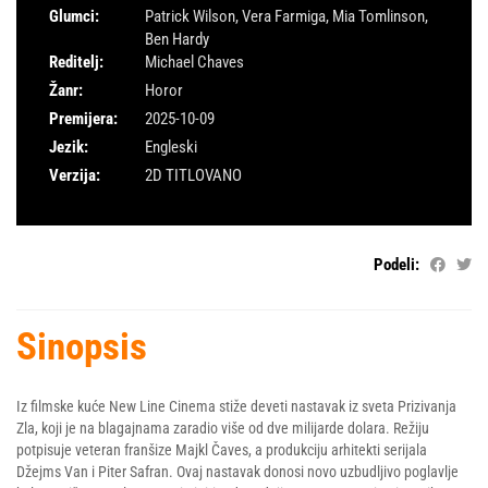
Glumci:
Patrick Wilson
,
Vera Farmiga
,
Mia Tomlinson
,
Ben Hardy
Reditelj:
Michael Chaves
Žanr:
Horor
Premijera:
2025-10-09
Jezik:
Engleski
Verzija:
2D TITLOVANO
Podeli:
Sinopsis
Iz filmske kuće New Line Cinema stiže deveti nastavak iz sveta Prizivanja
Zla, koji je na blagajnama zaradio više od dve milijarde dolara. Režiju
potpisuje veteran franšize Majkl Čaves, a produkciju arhitekti serijala
Džejms Van i Piter Safran. Ovaj nastavak donosi novo uzbudljivo poglavlje