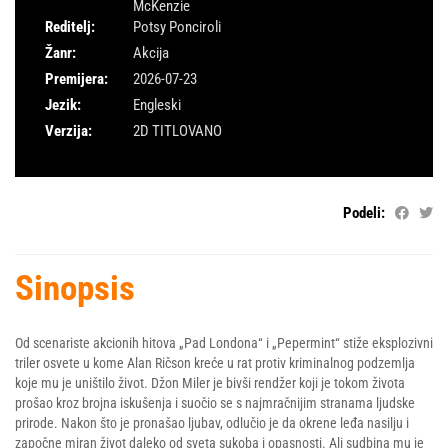
McKenzie
Reditelj:
Potsy Ponciroli
Žanr:
Akcija
Premijera:
2026-07-23
Jezik:
Engleski
Verzija:
2D TITLOVANO
Podeli:
Sinopsis
Od scenariste akcionih hitova „Pad Londona“ i „Pepermint“ stiže eksplozivni
triler osvete u kome Alan Ričson kreće u rat protiv kriminalnog podzemlja
koje mu je uništilo život. Džon Miler je bivši rendžer koji je tokom života
prošao kroz brojna iskušenja i suočio se s najmračnijim stranama ljudske
prirode. Nakon što je pronašao ljubav, odlučio je da okrene leđa nasilju i
započne miran život daleko od sveta sukoba i opasnosti. Ali sudbina mu je