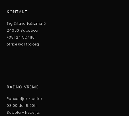
KONTAKT
Trg Žrtava fašizma 5
24000 Subotica
+381 24 527 110
office@alifka.org
RADNO VREME
Ponedeljak - petak:
08:00 do 15:00h
Subota - Nedelja:
09:00 do 13:00h