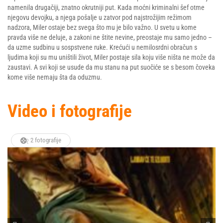
namenila drugačiji, znatno okrutniji put. Kada moćni kriminalni šef otme
njegovu devojku, a njega pošalje u zatvor pod najstrožijim režimom
nadzora, Miler ostaje bez svega što mu je bilo važno. U svetu u kome
pravda više ne deluje, a zakoni ne štite nevine, preostaje mu samo jedno –
da uzme sudbinu u sospstvene ruke. Krećući u nemilosrdni obračun s
ljudima koji su mu uništili život, Miler postaje sila koju više ništa ne može da
zaustavi. A svi koji se usude da mu stanu na put suočiće se s besom čoveka
kome više nemaju šta da oduzmu.
Video i fotografije
2 fotografije