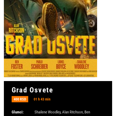
Grad Osvete
400 RSD
01 h 43 min
Glumci:
Shailene Woodley
,
Alan Ritchson
,
Ben