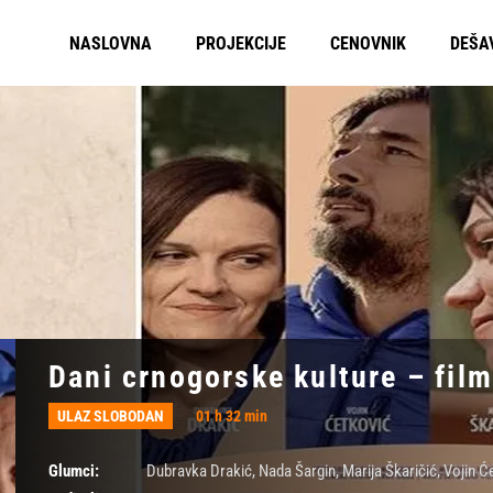
NASLOVNA
PROJEKCIJE
CENOVNIK
DEŠA
Dani crnogorske kulture – film
ULAZ SLOBODAN
01 h 32 min
Glumci:
Dubravka Drakić
,
Nada Šargin
,
Marija Škaričić
,
Vojin Ć