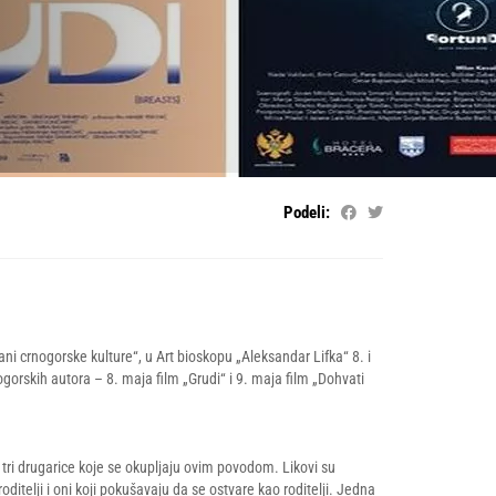
Podeli:
i crnogorske kulture“, u Art bioskopu „Aleksandar Lifka“ 8. i
orskih autora – 8. maja film „Grudi“ i 9. maja film „Dohvati
 tri drugarice koje se okupljaju ovim povodom. Likovi su
roditelji i oni koji pokušavaju da se ostvare kao roditelji. Jedna