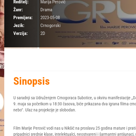
Reditelj:
Marija Perović
Žanr:
Drama
Premijera:
2023-05-08
Jezik:
Crnogorski
Verzija:
2D
Sinopsis
U saradnji sa Udruženjem Crnogoraca Subotice, u okviru manifestacije „Dan
9. maja sa početkom u 18:30 časova, biće prikazana dva igrana filma crnog
nebo“. Ulaz na projekcije je slobodan.
Film Marije Perović vodi nas u Nikšić na proslavu 25 godina mature i prati
pripadnici srednje klase, intelektualci, neostvareni i šarmantni antijunaci, 