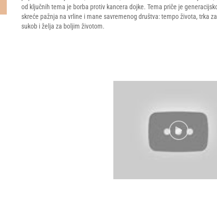
od ključnih tema je borba protiv kancera dojke. Tema priče je generacijsko,
skreće pažnja na vrline i mane savremenog društva: tempo života, trka za 
sukob i želja za boljim životom.