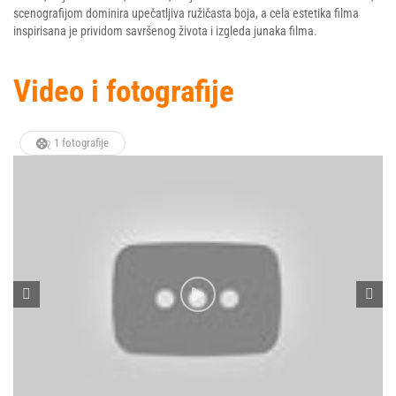
scenografijom dominira upečatljiva ružičasta boja, a cela estetika filma
inspirisana je prividom savršenog života i izgleda junaka filma.
Video i fotografije
1 fotografije