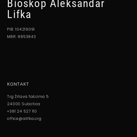
Bioskop Aleksandar
Lifka
PIB: 104219091
MBR: 8853843
KONTAKT
Trg Žrtava fašizma 5
24000 Subotica
+381 24 527 110
office@alifka.org