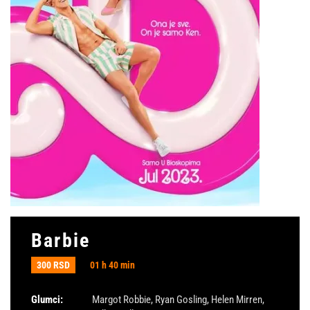
Barbie
300 RSD
01 h 40 min
Glumci:
Margot Robbie
,
Ryan Gosling
,
Helen Mirren
,