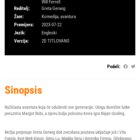
Will Ferrell
Reditelj:
Greta Gerwig
Žanr:
Komedija
,
avantura
Premijera:
2023-07-22
Jezik:
Engleski
Verzija:
2D TITLOVANO
Podeli:
Sinopsis
Ružičasta avantura koja će oduševiti sve generacije. Ulogu ikonične lutke
preuzima Margot Robi, a njenu bolju polovinu Kena igra Rajan Gosling.
Režiju potpisuje Greta Gerwig dok zvezdana postava uključuje još i Vila
Farela, Kejt Mek Kinon, Simu Lu, Majkla Seru i Ameriku Fereru. Očekivano,