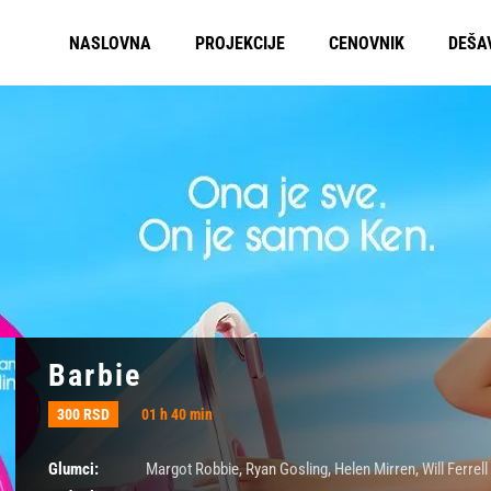
NASLOVNA
PROJEKCIJE
CENOVNIK
DEŠA
Barbie
300 RSD
01 h 40 min
Glumci:
Margot Robbie
,
Ryan Gosling
,
Helen Mirren
,
Will Ferrell