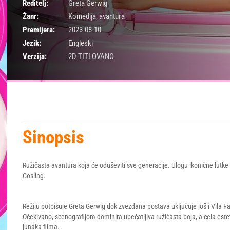
Reditelj:
Greta Gerwig
Žanr:
Komedija
,
avantura
Premijera:
2023-08-10
Jezik:
Engleski
Verzija:
2D TITLOVANO
Sinopsis
Ružičasta avantura koja će oduševiti sve generacije. Ulogu ikonične lutk
Gosling.
Režiju potpisuje Greta Gerwig dok zvezdana postava uključuje još i Vila F
Očekivano, scenografijom dominira upečatljiva ružičasta boja, a cela estet
junaka filma.