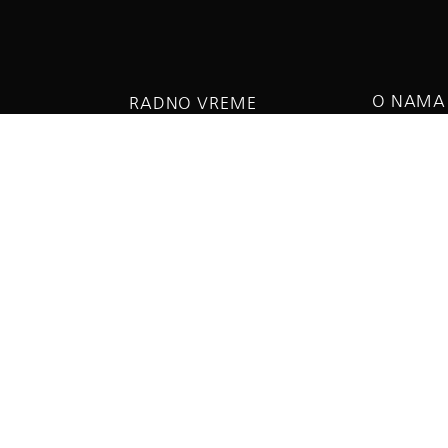
O NAMA
RADNO VREME
O biosko
a 5
Ponedeljak - petak:
Aleksanda
08:00 do 15:00h
Subota - Nedelja:
09:00 do 13:00h