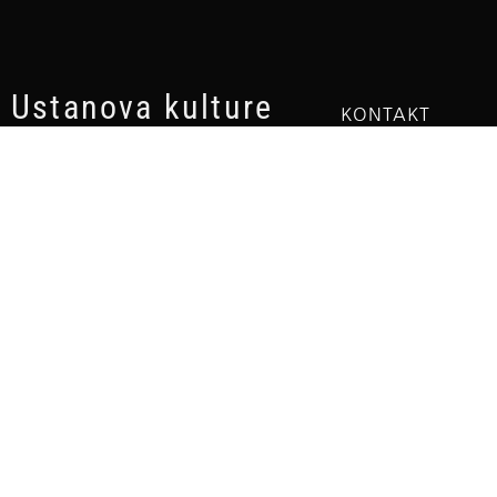
Ustanova kulture
KONTAKT
Art Bioskop
Trg Žrtava fašizm
Aleksandar Lifka
24000 Subotica
+381 24 527 110
PIB: 104219091
office@alifka.org
MBR: 8853843