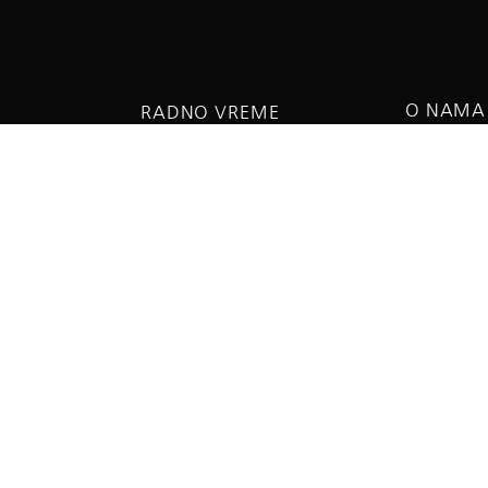
O NAMA
RADNO VREME
O biosko
a 5
Ponedeljak - petak:
Aleksanda
08:00 do 15:00h
Subota - Nedelja:
09:00 do 13:00h