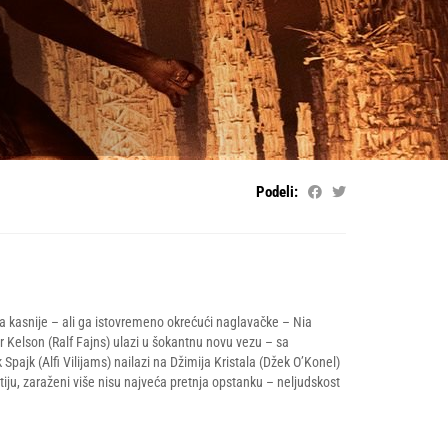
Podeli:
dina kasnije – ali ga istovremeno okrećući naglavačke – Nia
r Kelson (Ralf Fajns) ulazi u šokantnu novu vezu – sa
ajk (Alfi Vilijams) nailazi na Džimija Kristala (Džek O’Konel)
iju, zaraženi više nisu najveća pretnja opstanku – neljudskost