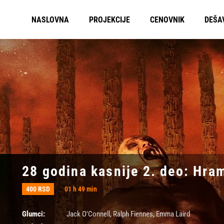
NASLOVNA
PROJEKCIJE
CENOVNIK
DEŠA
28 godina kasnije 2. deo: Hram
400 RSD
01 h 49 min
Glumci:
Jack O'Connell
,
Ralph Fiennes
,
Emma Laird