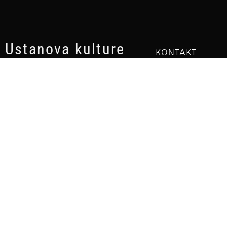
Ustanova kulture
KONTAKT
Art Bioskop
Trg Žrtava fašizm
Aleksandar Lifka
24000 Subotica
+381 24 527 110
PIB: 104219091
office@alifka.org
MBR: 8853843