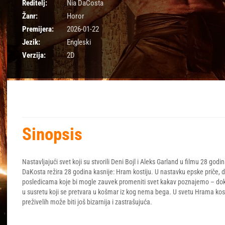
Reditelj:
Nia DaCosta
Žanr:
Horor
Premijera:
2026-01-22
Jezik:
Engleski
Verzija:
2D
Sinopsis
Nastavljajući svet koji su stvorili Deni Bojl i Aleks Garland u filmu 28 go
DaKosta režira 28 godina kasnije: Hram kostiju. U nastavku epske priče, d
posledicama koje bi mogle zauvek promeniti svet kakav poznajemo – dok Sp
u susretu koji se pretvara u košmar iz kog nema bega. U svetu Hrama kost
preživelih može biti još bizarnija i zastrašujuća.