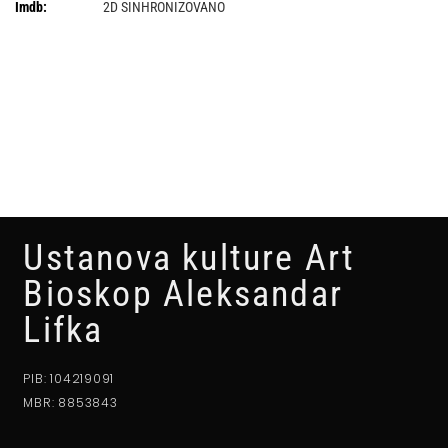
Imdb:
2D SINHRONIZOVANO
Ustanova kulture Art
Bioskop Aleksandar
Lifka
PIB: 104219091
MBR: 8853843