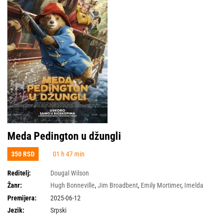
Meda Pedington u džungli
350 RSD
01 h 47 min
Reditelj:
Dougal Wilson
Žanr:
Hugh Bonneville
,
Jim Broadbent
,
Emily Mortimer
,
Imelda
Staunton
,
Olivia Colman
,
Antonio Banderas
,
Ben Whishaw
,
Julie Walters
,
Premijera:
2025-06-12
Samuel Joslin
,
Madeleine Harris
,
Carla Tous
Jezik:
Srpski