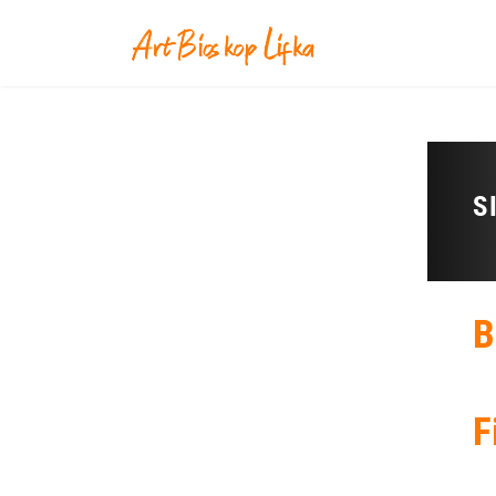
S
B
F