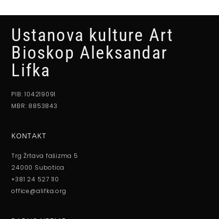
Ustanova kulture Art
Bioskop Aleksandar
Lifka
PIB: 104219091
MBR: 8853843
KONTAKT
Trg Žrtava fašizma 5
24000 Subotica
+381 24 527 110
office@alifka.org