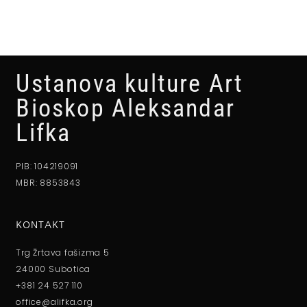
Ustanova kulture Art
Bioskop Aleksandar
Lifka
PIB: 104219091
MBR: 8853843
KONTAKT
Trg Žrtava fašizma 5
24000 Subotica
+381 24 527 110
office@alifka.org