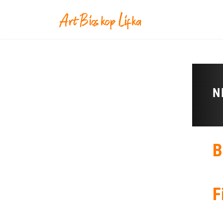
N
B
F