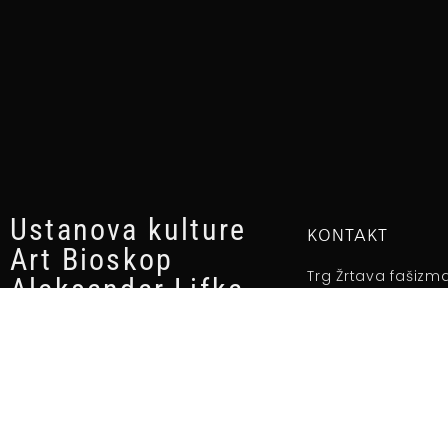
Ustanova kulture
KONTAKT
Art Bioskop
Trg Žrtava fašizm
Aleksandar Lifka
24000 Subotica
+381 24 527 110
PIB: 104219091
office@alifka.org
MBR: 8853843