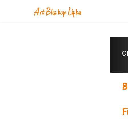
C
B
F