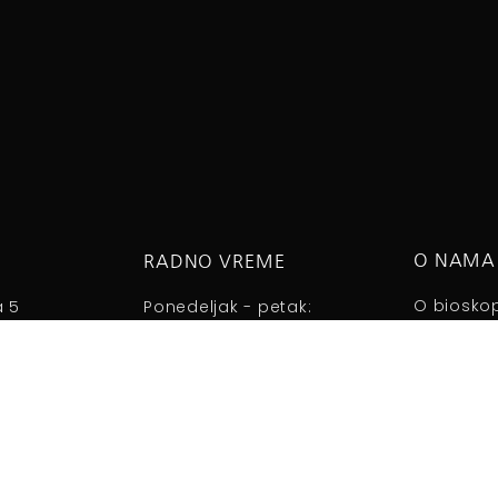
O NAMA
RADNO VREME
O biosko
a 5
Ponedeljak - petak:
Aleksanda
08:00 do 15:00h
Subota - Nedelja:
09:00 do 13:00h