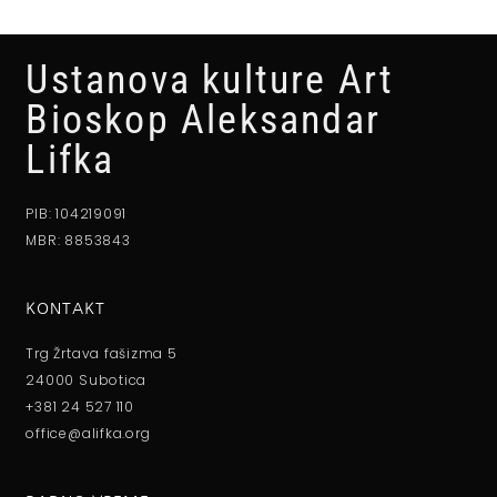
Ustanova kulture Art
Bioskop Aleksandar
Lifka
PIB: 104219091
MBR: 8853843
KONTAKT
Trg Žrtava fašizma 5
24000 Subotica
+381 24 527 110
office@alifka.org