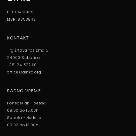
PIB: 104219091
MBR: 8853843
KONTAKT
Trg Žrtava fašizma 5
24000 Subotica
+381 24 527 110
office@alifka.org
RADNO VREME
Ponedeljak - petak:
08:00 do 15:00h
Subota - Nedelja:
09:00 do 13:00h