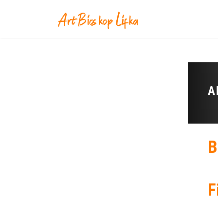
A
B
F