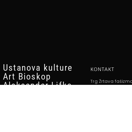
Ustanova kulture
KONTAKT
Art Bioskop
Trg Žrtava fašizm
Aleksandar Lifka
24000 Subotica
+381 24 527 110
PIB: 104219091
office@alifka.org
MBR: 8853843