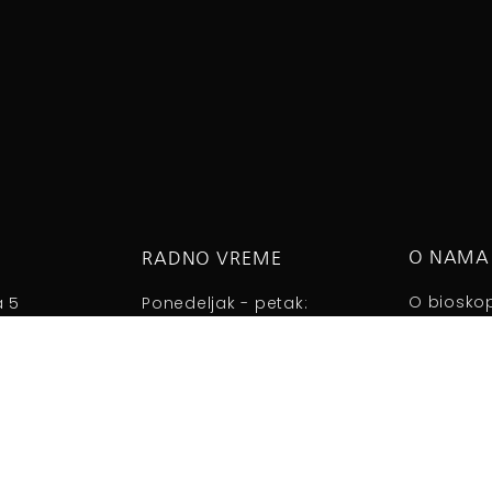
O NAMA
RADNO VREME
O biosko
a 5
Ponedeljak - petak:
Aleksanda
08:00 do 15:00h
Subota - Nedelja:
09:00 do 13:00h