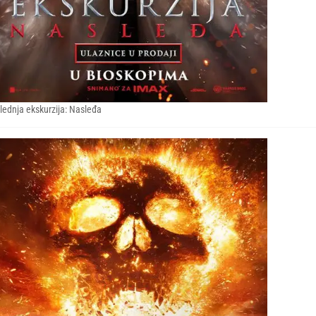
lednja ekskurzija: Nasleđa