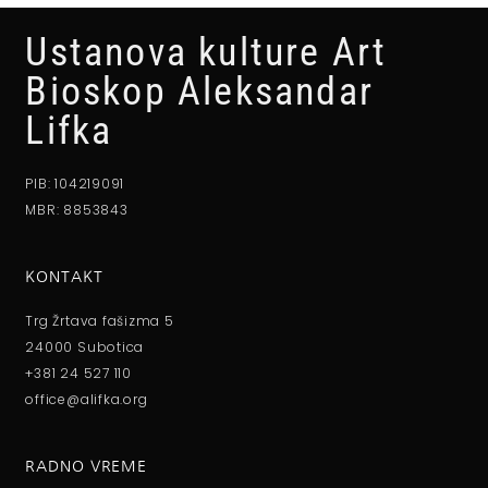
Ustanova kulture Art
Bioskop Aleksandar
Lifka
PIB: 104219091
MBR: 8853843
KONTAKT
Trg Žrtava fašizma 5
24000 Subotica
+381 24 527 110
office@alifka.org
RADNO VREME