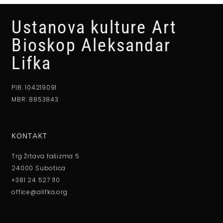
Ustanova kulture Art
Bioskop Aleksandar
Lifka
PIB: 104219091
MBR: 8853843
KONTAKT
Trg Žrtava fašizma 5
24000 Subotica
+381 24 527 110
office@alifka.org