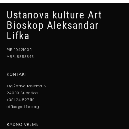
Ustanova kulture Art
Bioskop Aleksandar
Lifka
PIB: 104219091
MBR: 8853843
KONTAKT
Trg Žrtava fašizma 5
24000 Subotica
+381 24 527 110
office@alifka.org
RADNO VREME