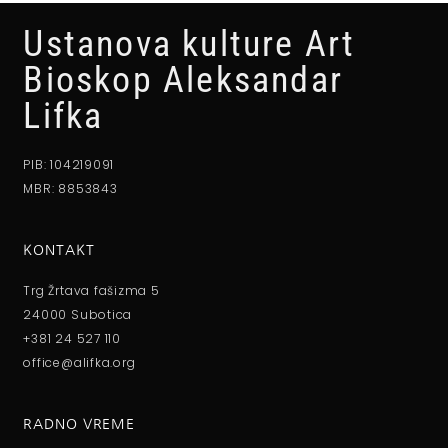
Ustanova kulture Art
Bioskop Aleksandar
Lifka
PIB: 104219091
MBR: 8853843
KONTAKT
Trg Žrtava fašizma 5
24000 Subotica
+381 24 527 110
office@alifka.org
RADNO VREME