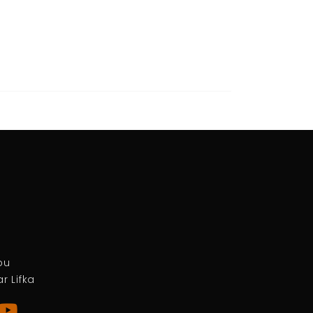
pu
r Lifka