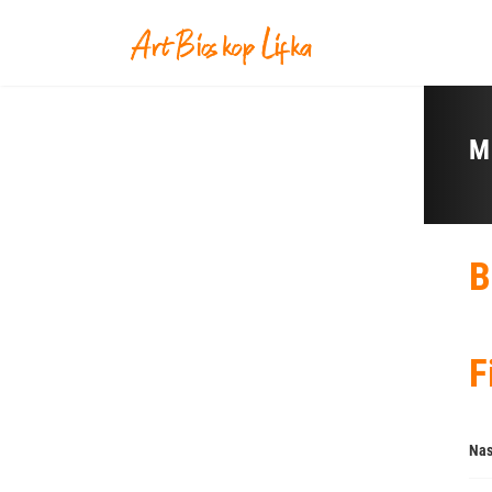
M
B
F
Nas