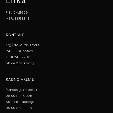
Lifka
PIB: 104219091
MBR: 8853843
KONTAKT
Trg Žrtava fašizma 5
24000 Subotica
+381 24 527 110
office@alifka.org
RADNO VREME
Ponedeljak - petak:
08:00 do 15:00h
Subota - Nedelja:
09:00 do 13:00h