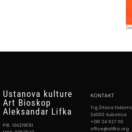
Žen
Ustanova kulture
KONTAKT
Art Bioskop
Trg Žrtava fašizm
Aleksandar Lifka
24000 Subotica
+381 24 527 110
PIB: 104219091
office@alifka.org