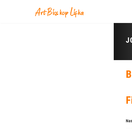
J
B
F
Nas