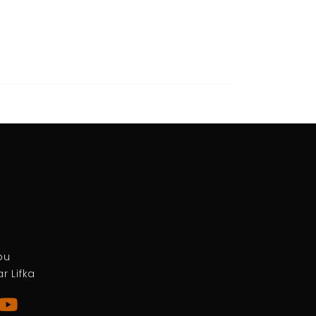
pu
r Lifka