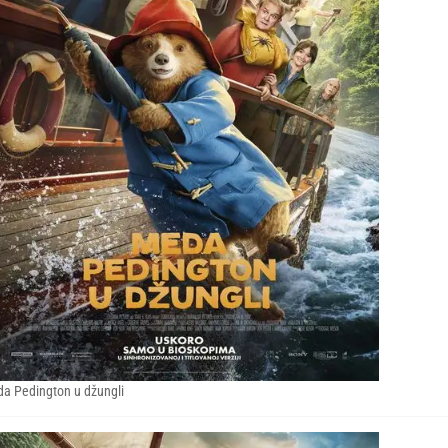
a Pedington u džungli