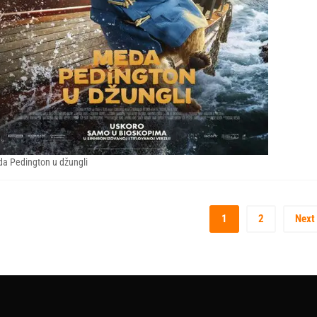
a Pedington u džungli
1
2
Next