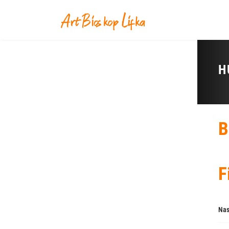
H
B
F
Nas