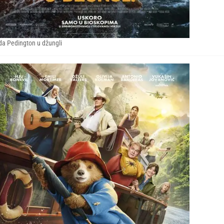
a Pedington u džungli