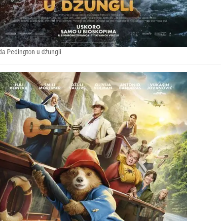
a Pedington u džungli