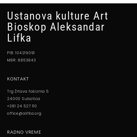
Ustanova kulture Art
Bioskop Aleksandar
Lifka
PIB: 104219091
MBR: 8853843
KONTAKT
Trg Žrtava fašizma 5
24000 Subotica
+381 24 527 110
office@alifka.org
RADNO VREME